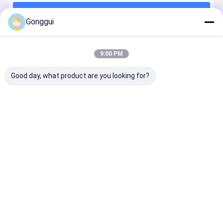
계속하다
Gonggui
추천된 제품
9:00 PM
Good day, what product are you looking for?
포르쉐 카이엔
프리미엄 직교
폭스바겐 투아
Audi
92A, VW
교체 공기 서스
레그 7P 포르쉐
Q7/Volksw
Touareg, Audi
펜션 스프러트
카이에른 92A
Touareg/P
Q7
포르쉐 카예네
및 아우디 Q7
Cayenne
7P6616020H
& VW 투아레그
후면 오른쪽 공
95835802
최고의 가격
최고의 가격
최고의 가격
최고의 가
용 OE-Spec 후
OEM 표준과 1
기 충격 흡수기
를 위한 OE 
면 우측 공기 충
년 보증
교체
후방 공기 
격 흡수 장치
7P6616020K
충격 스트럿
Desktop Site
홈
사이트맵
연락처
사이트맵
개인정보 보호 정책