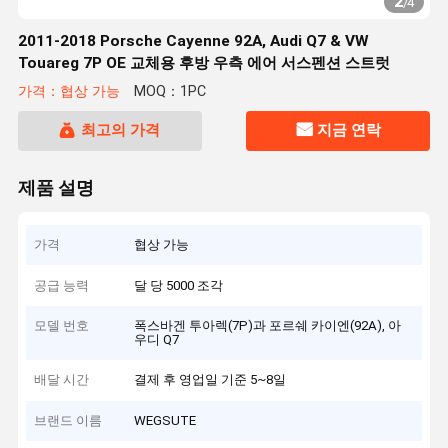
2
/
4
2011-2018 Porsche Cayenne 92A, Audi Q7 & VW
Touareg 7P OE 교체용 후방 우측 에어 서스펜션 스트럿
가격：협상 가능
MOQ：1PC
최고의 가격
지금 연락
제품 설명
가격
협상 가능
공급 능력
달 당 5000 조각
모델 번호
폭스바겐 투아렉(7P)과 포르쉐 카이엔(92A), 아
우디 Q7
배달 시간
결제 후 영업일 기준 5~8일
브랜드 이름
WEGSUTE