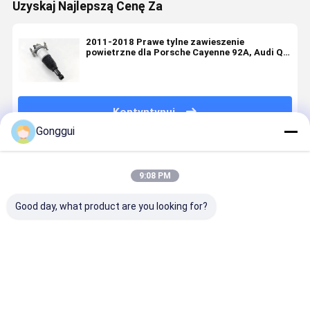
Uzyskaj Najlepszą Cenę Za
2011-2018 Prawe tylne zawieszenie
powietrzne dla Porsche Cayenne 92A, Audi Q7
& VW Touareg 7P OE
Kontyntynuj
Gonggui
Polecane Produkty
9:08 PM
Good day, what product are you looking for?
Amortyzator
Wstrząs
OE-Spec
Premium
tylnego
zawieszenia
tylny prawy
Direct
zawieszenia
powietrznego
amortyzator
Replaceme
pneumatycznego
dla Porsche
dla Porsche
Air
jakości OE
Cayenne 92A,
Cayenne 92A,
Suspensio
Najlepsza cena
Najlepsza cena
Najlepsza cena
Najlepsza