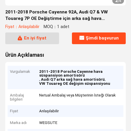
2
/
4
2011-2018 Porsche Cayenne 92A, Audi Q7 & VW
Touareg 7P OE Değiştirme için arka sağ hava
süspansiyonu destek
Fiyat：Anlaşılabilir
MOQ：1 adet
En iyi fiyat
Şimdi başvurun
Ürün Açıklaması
Vurgulamak
2011-2018 Porsche Cayenne hava
süspansiyon amortisörü
,
,
Audi Q7 arka sağ hava amortisörü
VW Touareg OE değişim süspansiyonu
Ambalaj
Netual Ambalaj veya Müşterinin İsteği Olarak
bilgileri
Fiyat
Anlaşılabilir
Marka adı
WEGSUTE