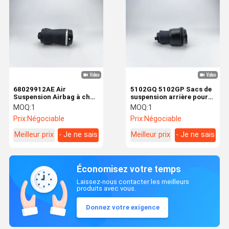
68029912AE Air
5102GQ 5102GP Sacs de
Suspension Airbag à choc
suspension arrière pour
adapté à la Jeep Grand
Citroën Fiat Peugeot
MOQ:
1
MOQ:
1
WK2
Prix:
Négociable
Prix:
Négociable
Meilleur prix
- Je ne sais
Meilleur prix
- Je ne sais
pas.
pas.
Économisez votre temps
Laissez-nous contacter les meilleurs
produits avec vous.
Donnez votre exigence