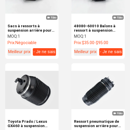
Sacs à ressorts à
48080-60010 Balons à
suspension arrière pour
ressort à suspension
Toyota Prado / Lexus
aérienne arrière pour
MOQ:
1
MOQ:
1
48090-35011
Toyota Prado
Prix:
Négociable
Prix:
$35.00-$95.00
Meilleur prix
- Je ne sais
Meilleur prix
- Je ne sais
pas.
pas.
Aperçu
Produits
Vidéos
A Propos De
Nous
Toyota Prado / Lexus
Ressort pneumatique de
GX460 à suspension
suspension arrière pour