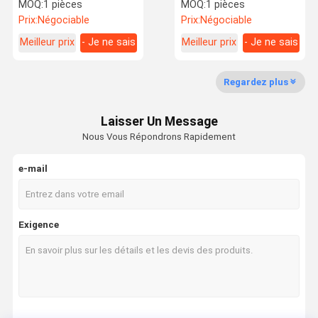
pneumatique arrière sac
Dodge Ram 1500,
MOQ:
1 pièces
MOQ:
1 pièces
à ressorts 4808060010
4877136AB 4877136AA
Prix:
Négociable
Prix:
Négociable
Meilleur prix
- Je ne sais
Meilleur prix
- Je ne sais
Visite
Contrôle De
Contact
Nouvelles
pas.
pas.
D'usine
La Qualité
Regardez plus
Laisser Un Message
Nous Vous Répondrons Rapidement
Demande De
Soumission
e-mail
Pièces de suspension pneumatique Mercedes Benz
Exigence
Pièces de suspension d'air de BMW
Choc de la suspension aérienne
Pièces de suspension pneumatique Audi
Terre Rover Air Suspension Parts