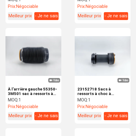
arrière 1350998080
arrière droit
Prix:
Négociable
Prix:
Négociable
Meilleur prix
- Je ne sais
Meilleur prix
- Je ne sais
pas.
pas.
À l'arrière gauche 55350-
23152718 Sacs à
3M501 sac à ressorts à
ressorts à choc à
suspension pneumatique
suspension aérienne
MOQ:
1
MOQ:
1
pour Hyundai Genesisl
arrière pour Cadillac XTS
Prix:
Négociable
Prix:
Négociable
Meilleur prix
- Je ne sais
Meilleur prix
- Je ne sais
pas.
pas.