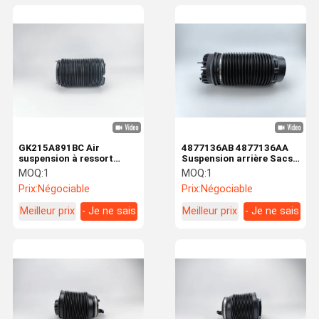
GK215A891BC Air
4877136AB 4877136AA
suspension à ressort
Suspension arrière Sacs
airbags arrière pour Ford
à ressorts pneumatiques
MOQ:
1
MOQ:
1
Tourneo
pour Dodge Ram
Prix:
Négociable
Prix:
Négociable
Meilleur prix
- Je ne sais
Meilleur prix
- Je ne sais
pas.
pas.