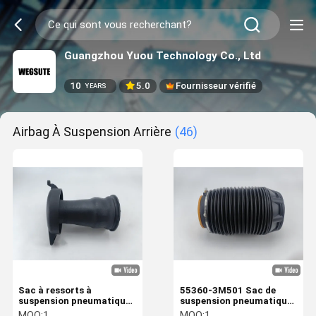
Guangzhou Yuou Technology Co., Ltd
10
5.0
Fournisseur vérifié
YEARS
Airbag À Suspension Arrière
(46)
Sac à ressorts à
55360-3M501 Sac de
suspension pneumatique
suspension pneumatique
pour Fiat Cirtoen Peugeot
pour Hyundai Genesisl
MOQ:
1
MOQ:
1