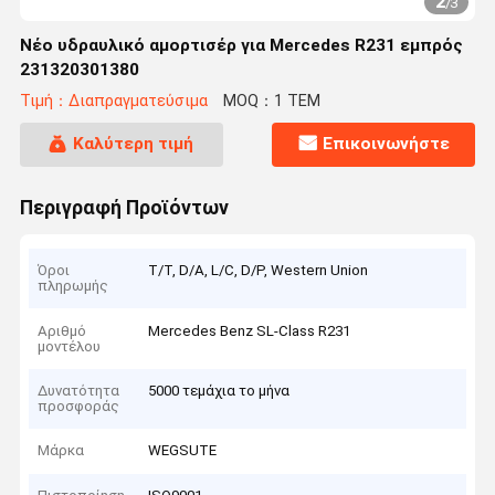
2
/
3
Νέο υδραυλικό αμορτισέρ για Mercedes R231 εμπρός
231320301380
Τιμή：Διαπραγματεύσιμα
MOQ：1 ΤΕΜ
Καλύτερη τιμή
Επικοινωνήστε
Περιγραφή Προϊόντων
Όροι
T/T, D/A, L/C, D/P, Western Union
πληρωμής
Αριθμό
Mercedes Benz SL-Class R231
μοντέλου
Δυνατότητα
5000 τεμάχια το μήνα
προσφοράς
Μάρκα
WEGSUTE