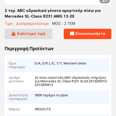
2
/
4
2 τεμ. ABC υδραυλικά γόνατα αμορτισέρ πίσω για
Mercedes SL-Class R231 AMG 13-20
Τιμή：Διαπραγματεύσιμα
MOQ：2 ΤΕΜ
Καλύτερη τιμή
Επικοινωνήστε
Περιγραφή Προϊόντων
Όροι
D/A, D/P, L/C, T/T, Western Union
πληρωμής
Αριθμό
2x πίσω αναστολή ABC υδραυλικές στήριξεις
μοντέλου
για Mercedes SL-Class R231 SL63 2313209313
2313209413
Δυνατότητα
5000 τεμάχια το μήνα
προσφοράς
Μάρκα
WEGSUTE