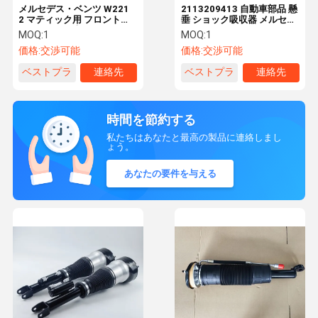
メルセデス・ベンツ W221
2113209413 自動車部品 懸
2 マティック用 フロントエ
垂 ショック吸収器 メルセデ
アショック吸収器
ス・ベンツ W211
MOQ:
1
MOQ:
1
2213209313
価格:
交渉可能
価格:
交渉可能
ベストプラ
連絡先
ベストプラ
連絡先
イス
イス
時間を節約する
私たちはあなたと最高の製品に連絡しまし
ょう。
あなたの要件を与える