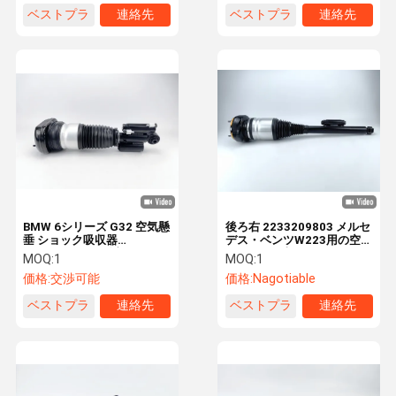
ベストプラ
連絡先
ベストプラ
連絡先
イス
イス
BMW 6シリーズ G32 空気懸
後ろ右 2233209803 メルセ
垂 ショック吸収器
デス・ベンツW223用の空気
37106866713 後部左
ショック吸収器
MOQ:
1
MOQ:
1
価格:
交渉可能
価格:
Nagotiable
ベストプラ
連絡先
ベストプラ
連絡先
イス
イス
ホーム
製品
ビデオ
企業情報