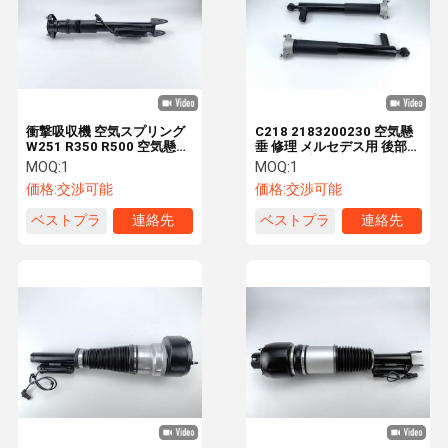
衝撃吸収機 空気スプリング
C218 2183200230 空気懸
W251 R350 R500 空気懸垂
垂 修理 メルセデス用 後部シ
2513203131
ョック吸収器
MOQ:
1
MOQ:
1
価格:
交渉可能
価格:
交渉可能
ベストプラ
連絡先
ベストプラ
連絡先
イス
イス