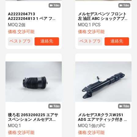
A2223204713
メルセデスベンツ フロント
A2223204813 1 ペア フロ
左 油圧 ABC ショックアブソ
ントエアサスペンション シ
ーバー W222 2223208313
MOQ:
2個
MOQ:
1 PCS
ョック吸収器 メルセデス・
価格:
交渉可能
価格:
交渉可能
ベンツ W222
ベストプラ
連絡先
ベストプラ
連絡先
イス
イス
後ろ右 2053200225 エアサ
メルセデスRクラスW251
スペンション メルセデス・
ADS エアマティック付き 後
ベンツ用のスプリングバッ
部ショック吸収機
MOQ:
1
MOQ:
1個のPC
グ
価格:
交渉可能
価格:
交渉可能