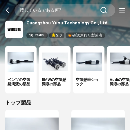
Guangzhou Yuou Technology Co., Ltd
10
5.0
確認された製造者
YEARS
ベンツの空気
BMWの空気懸
空気懸垂ショ
Audiの空
懸濁液の部品
濁液の部品
ック
濁液の部品
トップ製品