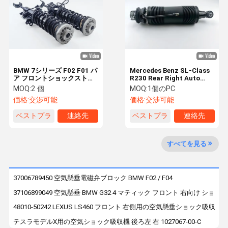
会社案内
品質管理
お問い合わせ
ニュース
BMW 7シリーズ F02 F01 パ
Mercedes Benz SL-Class
ア フロントショックストラ
R230 Rear Right Auto
ットアシス EDC
Suspension Hydraulic
MOQ:
2 個
MOQ:
1個のPC
見積依頼
37116795925
ABC Shocks Absorbers
価格:
交渉可能
価格:
交渉可能
37116796926
2303204238
ベストプラ
連絡先
ベストプラ
連絡先
ベンツの空気懸濁液の部品
イス
イス
BMWの空気懸濁液の部品
すべてを見る
空気懸垂ショック
37006789450 空気懸垂電磁弁ブロック BMW F02 / F04
Audiの空気懸濁液の部品
37106899049 空気懸垂 BMW G32 4 マティック フロント 右向け ショ
ランド ローバーの空気懸濁液の部品
48010-50242 LEXUS LS460 フロント 右側用の空気懸垂ショック吸収器
テスラモデルX用の空気ショック吸収機 後ろ左 右 1027067-00-C
ポルシェエアスプリング