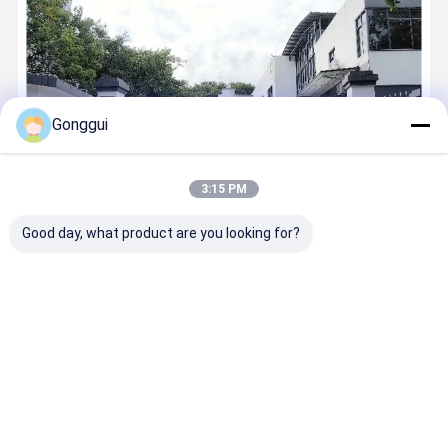
Gonggui
3:15 PM
広州裕欧科技有限公司は2017年に設立され、高級自動車（メルセデ
Good day, what product are you looking for?
スベンツ、BMW、アウディ、ポルシェ、ランドローバーなど）の世
界のアフターマーケット向けに、高品質のショックアブソーバー、
エアスプリング、コンプレッサー、配分バルブ、その他の主要なシ
ャーシおよびサスペンションコンポーネントの提供を専門としてい
ます。創業当初から、同社は要求の厳しい欧米の成熟市場をターゲ
ット市場としており、その発展の歴史は、正確な市場ポジショニン
グ、リーンサプライチェーン管理、デジタルエンパワーメント、顧
客価値創造を中...
詳細情報
今すぐ電話
連絡先