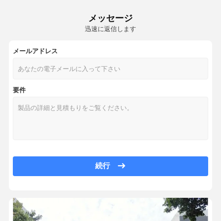
97033306108 パナマラの空気懸垂ショック吸収器 970 後部左
メッセージ
ジャガー・エア・スプリング
メルセデス・ベンツ 2233208803用の右前空気懸垂ショック吸収器
迅速に返信します
ヒューンダイ ジェネシス フロント 右 54606-3N505 エアスプリングシ
フォルクスワーゲン フェートン エアスプリング
空気懸垂 ショック吸収器 ポルシェ 971 前 右 971616038L
メールアドレス
水力ショック吸収器
2233209703 空気懸垂 衝撃吸収器 メルセデス・ベンツ W223 後部左
48080-50152 LEXUS LS460 右の後ろの空気懸垂 ショック吸収器
後部懸垂エアバッグ
要件
空気懸垂 ショック吸収カー メルセデス・ベンツ Sクラス 前左 22332089
空気懸濁液の修理用キット
フロント 7P6616039N フォルクスワーゲン用の空気ショック吸収器 
7P6616040N フォルクスワーゲンフロント用 防震用 懸垂用 防震用
空気懸垂バルブブロック
RVH000055 ランドローバー用空中懸垂電磁弁ブロック
84176631 キャディラック エスカレード フロント用の空気懸垂ショッ
15918522 シェブロレ キャディラック エスカレード フロント用 空気
続行
37206864213 サスペンション ソレノイドバルブブロック 空気サスペ
メルセデス・ベンツ 後ろ左 2053207830
前左9Y0616039 ポルシェ・カイエンの空気懸垂ショック吸収器
5102GQ 5102GP シトロエン・フィアット・ピエージオ用 後部エアサ