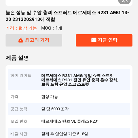
2
/
5
높은 성능 앞 수압 충격 스프러트 메르세데스 R231 AMG 13-
20 2313202913에 적합
가격：협상 가능
MOQ：1개
최고의 가격
지금 연락
제품 설명
하이 라이트
,
메르세데스 R231 AMG 유압 쇼크 스트럿
,
메르세데스 R231 전면 유압 충격 흡수 장치
보증 포함 유압 쇼크 스트럿
가격
협상 가능
공급 능력
달 당 5000 조각
모델 번호
메르세데스 벤츠 SL 클래스 R231
배달 시간
결제 후 영업일 기준 5~8일