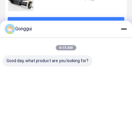
계속하다
Gonggui
추천된 제품
6:15 AM
Good day, what product are you looking for?
메르세데스 벤
ABC 수압 충전
OE 품질 앞 오
후방 왼쪽 A
츠 R231 SL 클
흡수 스트럭 벤
른쪽 ABC 서스
서스펜션 수
래스 수압 충격
츠 SL-클래스
펜션 수압 충격
충격 흡수기
흡수기 후쪽 왼
R231 후방 왼
흡수기
Mercedes
쪽
쪽
Mercedes SL-
R231 SL-
최고의 가격
최고의 가격
최고의 가격
최고의 가
A2313209313
Class R231
Class
AMG 13-20
23132097
A2313203013