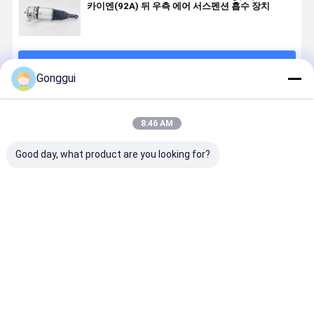
카이엔(92A) 뒤 우측 에어 서스펜션 흡수 장치
계속하다
Gonggui
추천된 제품
8:46 AM
Good day, what product are you looking for?
OE 품질 후면
Porsche
2011-2018
포르쉐 카이
공기 서스펜션
Cayenne 92A,
Porsche
92A, VW
충격 스프러트
Audi Q7 & VW
Cayenne 92A,
Touareg, A
7P6616019K
Touareg 7P 후
Audi Q7 & VW
Q7
포르쉐 카예네
방 우측
Touareg 7P
7P661602
최고의 가격
최고의 가격
최고의 가격
최고의 가
(92A) VW 투아
7P6616020K
OE 교체용 후방
용 OE-Spe
레그 (7P) 아우
용 에어 서스펜
우측 에어 서스
면 우측 공기
디 Q7
션 충격
펜션 스트럿
격 흡수 장