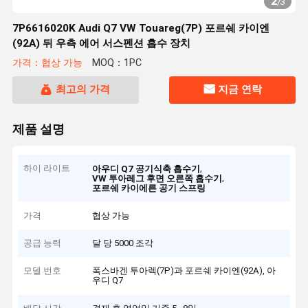
2
/
3
7P6616020K Audi Q7 VW Touareg(7P) 포르쉐 카이엔
(92A) 뒤 우측 에어 서스펜션 흡수 장치
가격：협상 가능
MOQ：1PC
최고의 가격
지금 연락
제품 설명
하이 라이트
,
아우디 Q7 공기식축 흡수기
,
VW 투아레그 후면 오른쪽 흡수기
포르쉐 카이에른 공기 스프링
가격
협상 가능
공급 능력
달 당 5000 조각
모델 번호
폭스바겐 투아렉(7P)과 포르쉐 카이엔(92A), 아
우디 Q7