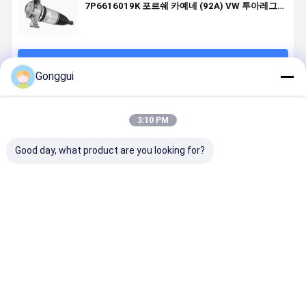
7P6616019K 포르쉐 카예네 (92A) VW 투아레그
(7P) 아우디 Q7
계속하다
Gonggui
추천된 제품
3:10 PM
Good day, what product are you looking for?
Porsche
2011-2018
포르쉐 카이엔
프리미엄 직
Cayenne 92A,
Porsche
92A, VW
교체 공기 
Audi Q7 & VW
Cayenne 92A,
Touareg, Audi
펜션 스프러
Touareg 7P 후
Audi Q7 & VW
Q7
포르쉐 카예
방 우측
Touareg 7P
7P6616020H
& VW 투아
최고의 가격
최고의 가격
최고의 가격
최고의 가
7P6616020K
OE 교체용 후방
용 OE-Spec 후
OEM 표준과
용 에어 서스펜
우측 에어 서스
면 우측 공기 충
년 보증
션 충격
펜션 스트럿
격 흡수 장치