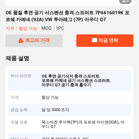
2
/
3
OE 품질 후면 공기 서스펜션 충격 스프러트 7P6616019K 포
르쉐 카예네 (92A) VW 투아레그 (7P) 아우디 Q7
가격：협상 가능
MOQ：1PC
최고의 가격
지금 연락
제품 설명
하이 라이트
,
OE 후면 공기식지 충격 스프러트
,
포르쉐 카예네 공기 서스펜션 스프러트
아우디 Q7 공기 충격 흡수기
가격
협상 가능
공급 능력
달 당 5000 조각
모델 번호
폭스바겐 투아렉(7P)과 포르쉐 카이엔(92A), 아
우디 Q7