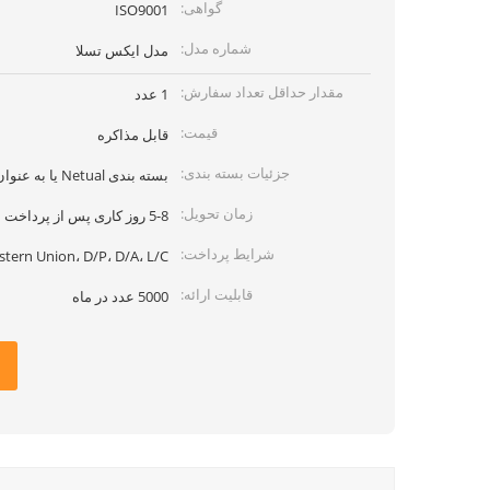
گواهی:
ISO9001
شماره مدل:
مدل ایکس تسلا
مقدار حداقل تعداد سفارش:
1 عدد
قیمت:
قابل مذاکره
جزئیات بسته بندی:
بسته بندی Netual یا به عنوان درخواست مشتری
زمان تحویل:
5-8 روز کاری پس از پرداخت
شرایط پرداخت:
stern Union، D/P، D/A، L/C
قابلیت ارائه:
5000 عدد در ماه