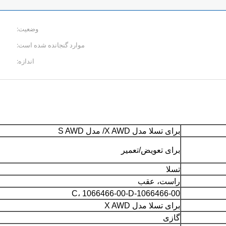
وضعیت:
موارد گنجانده شده است:
اندازه:
برای تسلا مدل X AWD/ مدل S AWD
برای تعویض/تعمیر
تسلا
راست، عقب
1066466-00-C، 1066466-00-D
برای تسلا مدل X AWD
گازی