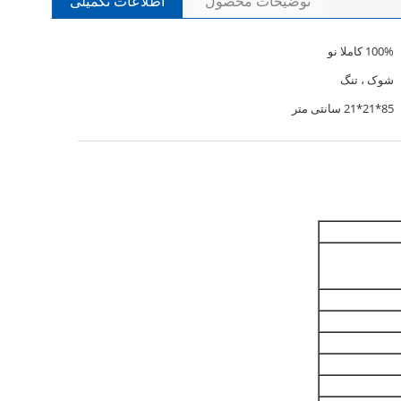
توضیحات محصول
اطلاعات تکمیلی
100% کاملا نو
شوک ، تنگ
85*21*21 سانتی متر