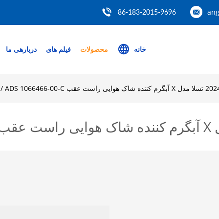
ang
86-183-2015-9696
خانه
محصولات
فیلم های
دربارهی ما