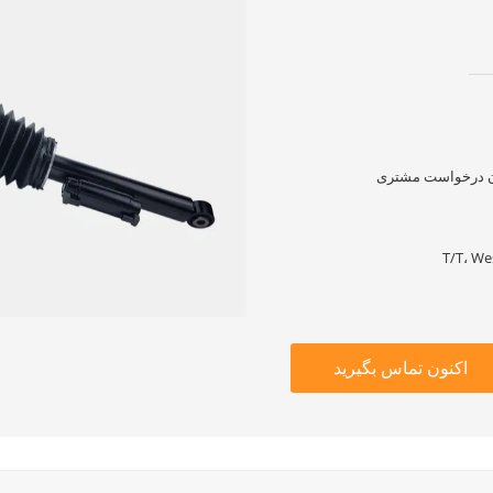
T/T، We
اکنون تماس بگیرید