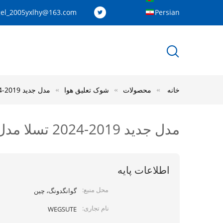
el_2005yxlhy@163.com
Persian
خانه
محصولات
شوک تعلیق هوا
مدل جدید 2019-2024 تسلا مدل X آبگرم کننده شاک هوایی راست عقب w / ADS 1066466-00-C
مدل جدید 2019-2024 تسلا مدل X آبگرم کننده شاک هوایی راست عقب w / ADS 1066466-00-C
اطلاعات پایه
محل منبع:
گوانگدونگ، چین
نام تجاری:
WEGSUTE