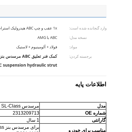
موارد گنجانده شده است:
1x عقب و چپ ABC هیدرولیک استرات شوک
نسخه مدل:
ABC با AMG
مواد:
فولاد + آلومینیوم + لاستیک
کمک فنر تعلیق ABC مرسدس بنز کلاس SL,عقب سمت چپ آبشوری هائیدرولیک,کمک فنر هیدرولیکی تعلیق ABC
برجسته کردن:
 suspension hydraulic strut
اطلاعات پایه
مدل
مرسدس R231 SL-Class
شماره OE
2313209713
گارانتی
1 سال
برای 
مناسب برای خودرو