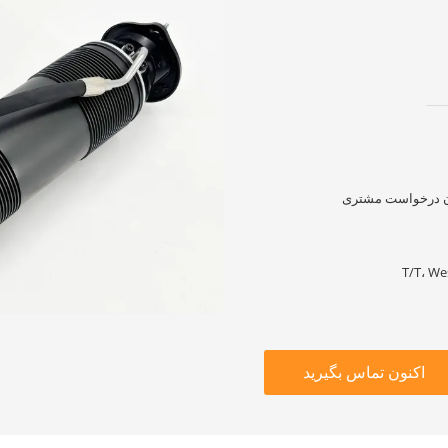
T/T، We
اکنون تماس بگیرید