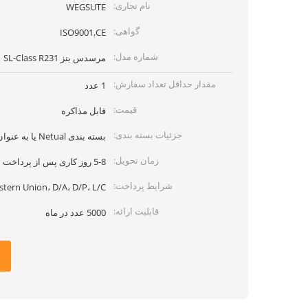
نام تجاری:
WEGSUTE
گواهی:
ISO9001,CE
شماره مدل:
مرسدس بنز SL-Class R231
مقدار حداقل تعداد سفارش:
1 عدد
قیمت:
قابل مذاکره
جزئیات بسته بندی:
بسته بندی Netual یا به عنوان درخواست مشتری
زمان تحویل:
5-8 روز کاری پس از پرداخت
شرایط پرداخت:
stern Union، D/A، D/P، L/C
قابلیت ارائه:
5000 عدد در ماه