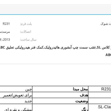
پلت فرم:
R231
اتصالات:
مرسدس بنز R231
سال ساخت:
2013، 2014، 2015، 2016، 2017، 2018، 2019، 2020
ABC
محل مبدا
چین
هدف
برای تعویض/تعمیر
وضعیت
جدید
مرسدس بنز SL-Class
رنگ
مشکی و نقره ای