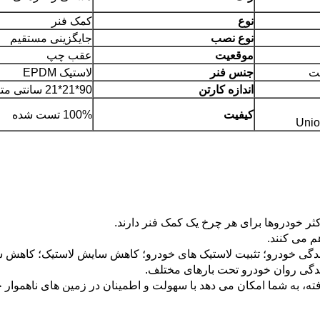
نوع
کمک فنر
نوع نصب
جایگزینی مستقیم
موقعیت
عقب چپ
جنس فنر
لاستیک EPDM
اندازه کارتن
90*21*21 سانتی متر
کیفیت
100% تست شده
Unio
ر خودروها برای هر چرخ یک کمک فنر دارند.
م می کنند.
ندگی خودرو؛ تثبیت لاستیک های خودرو؛ کاهش سایش لاستیک؛ کاهش 
نندگی روان خودرو تحت بارهای مختلف.
افته، به شما امکان می دهد با سهولت و اطمینان در زمین های ناهموار 