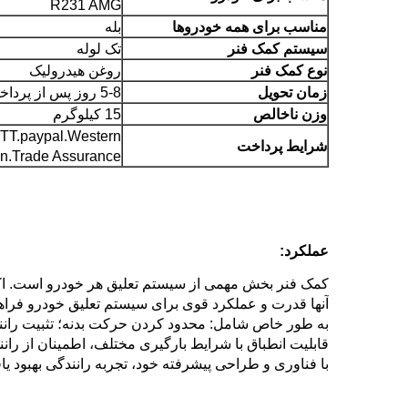
R231 AMG
مناسب برای همه خودروها
بله
سیستم کمک فنر
تک لوله
نوع کمک فنر
روغن هیدرولیک
زمان تحویل
5-8 روز پس از پرداخت
وزن ناخالص
15 کیلوگرم
TT.paypal.Western
شرایط پرداخت
n.Trade Assurance
عملکرد:
کمک فنر بخش مهمی از سیستم تعلیق هر خودرو است. اکث
آنها قدرت و عملکرد قوی برای سیستم تعلیق خودرو فراه
به طور خاص شامل: محدود کردن حرکت بدنه؛ تثبیت ران
قابلیت انطباق با شرایط بارگیری مختلف، اطمینان از را
با فناوری و طراحی پیشرفته خود، تجربه رانندگی بهبود ی