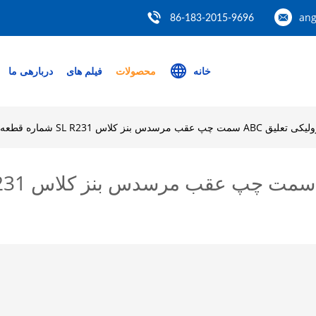
ang
86-183-2015-9696
خانه
محصولات
فیلم های
دربارهی ما
س بنز کلاس SL R231 شماره قطعه 2313209713