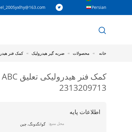
el_2005yxlhy@163.com
Persian
خانه
محصولات
ضربه گیر هیدرولیک
کمک فنر هیدرولیکی تعلیق ABC سمت چپ عقب مرسد
2313209713
اطلاعات پایه
محل منبع:
گوانگدونگ، چین