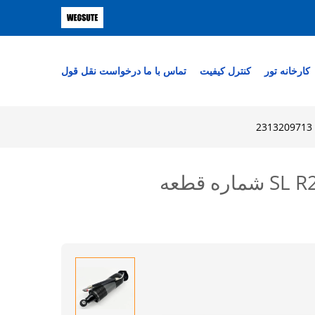
کارخانه تور
کنترل کیفیت
تماس با ما
درخواست نقل قول
کمک فنر هیدرولیکی تعلیق ABC سمت چپ عقب مرسدس بنز کلاس SL R231 شماره قطعه