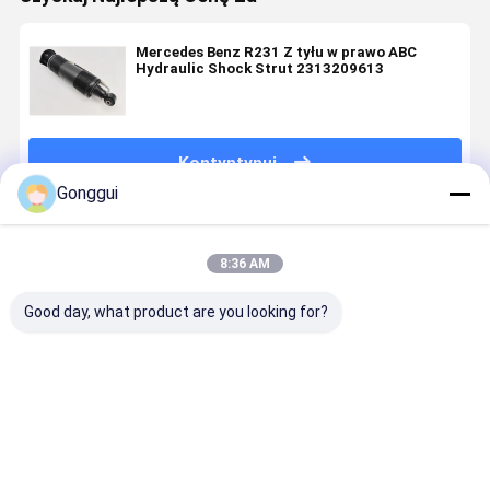
Mercedes Benz R231 Z tyłu w prawo ABC
Hydraulic Shock Strut 2313209613
Kontyntynuj
Gonggui
Polecane Produkty
8:36 AM
Good day, what product are you looking for?
1PC
2313201313
Kompatybilny
ABC
A2313209313
2313201413
z Mercedes
Hydraulic
Lewy tylny
Hydrauliczne
Benz R231
Shock
amortyzator
amortyzatory
SL-Class
Absorber
ABC
tylnego
Hydraulic
Strut For
Najlepsza cena
Najlepsza cena
Najlepsza cena
Najlepsza
Kompatybilny
zawieszenia
Shock
Benz SL-