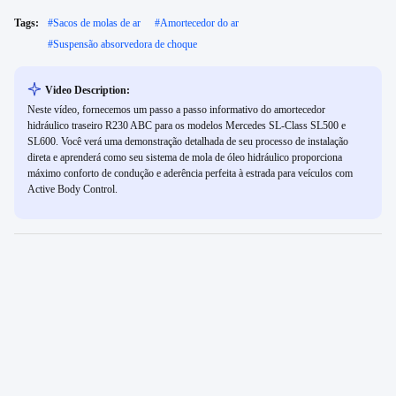
Tags:
#
Sacos de molas de ar
#
Amortecedor do ar
#
Suspensão absorvedora de choque
Video Description:
Neste vídeo, fornecemos um passo a passo informativo do amortecedor
hidráulico traseiro R230 ABC para os modelos Mercedes SL-Class SL500 e
SL600. Você verá uma demonstração detalhada de seu processo de instalação
direta e aprenderá como seu sistema de mola de óleo hidráulico proporciona
máximo conforto de condução e aderência perfeita à estrada para veículos com
Active Body Control.