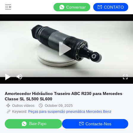
Conversar
CONTATO
Amortecedor Hidráulico Traseiro ABC R230 para Mercedes
Classe SL SL500 SL600
Outros vídeos
October 09, 2025
Keyword:
Peças para suspensão pneumática Mercedes Benz
Bate-Papo
Contacte-Nos