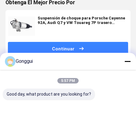
Obtenga El Mejor Precio Por
Suspensión de choque para Porsche Cayenne
92A, Audi Q7 y VW Touareg 7P trasero
derecho 7P6616020K
Continuar
Gonggui
Productos Recomendados
5:57 PM
Good day, what product are you looking for?
Calidad OE
Puntal de
Amortiguador
Soporte de
Suspensión
suspensión
de aire
suspensió
trasera de
neumática
trasero
aerodinám
aire de apoyo
trasera
derecho OE-
de reempl
de choque
derecha
Spec para
directo
Mejor precio
Mejor precio
Mejor precio
Mejor pre
7P6616019K
2011-2018
Porsche
Premium