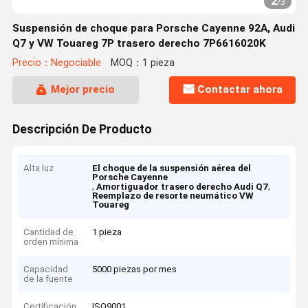
2
/
3
Suspensión de choque para Porsche Cayenne 92A, Audi
Q7 y VW Touareg 7P trasero derecho 7P6616020K
Precio：Negociable
MOQ：1 pieza
Mejor precio
Contactar ahora
Descripción De Producto
Alta luz
El choque de la suspensión aérea del
Porsche Cayenne
,
,
Amortiguador trasero derecho Audi Q7
Reemplazo de resorte neumático VW
Touareg
Cantidad de
1 pieza
orden mínima
Capacidad
5000 piezas por mes
de la fuente
Certificación
ISO9001