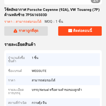
2
/
4
โช้คอัพอากาศ Porsche Cayenne (92A), VW Touareg (7P)
ด้านหลังซ้าย 7P5616503D
ราคา：สามารถต่อรองได้
MOQ：1 ชิ้น
ราคาถูกที่สุด
ติดต่อตอนนี้
รายละเอียดสินค้า
จำนวนสั่งซื้อ
1 ชิ้น
ขั้นต่ำ
ชื่อแบรนด์
WEGSUTE
ราคา
สามารถต่อรองได้
รายละเอียด
บรรจุ Netual หรือตามคำขอของลูกค้า
การบรรจุ
สถานที่กำเนิด
กวางตุ้ง จีน