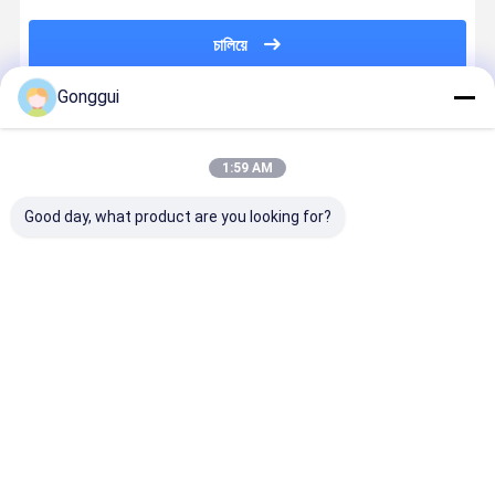
চালিয়ে
Gonggui
แนะนำผลิตภัณฑ์
1:59 AM
Good day, what product are you looking for?
7P6616020G
1PC Rear Left
หลังขวาการ
สําหรับ Aud
Fits Audi Q7,
Air
แขวนอากาศ
Q7 VW
VW Touareg
Suspension
แรงกระแทก
Touareg
and Porsche
Shock Strut
สําหรับ Audi
Porsche
Cayenne Rear
for Porsche
Q7 VW
Cayenne หล
ราคาดีที่สุด
ราคาดีที่สุด
ราคาดีที่สุด
ราคาดีที่ส
Left Air
Cayenne
Touareg (7P)
ซ้ายสายแข
Suspension
(92A), VW
Porsche
อากาศกระแ
Strut
Touareg (7P)
Cayenne
7P561601
,Audi Q7
(92A)
95835801905
7P6616020H
Desktop Site
บ้าน
เกี่ยวกับเรา
ติดต่อเรา