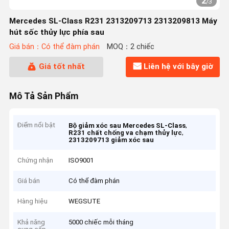
2
/
3
Mercedes SL-Class R231 2313209713 2313209813 Máy
hút sốc thủy lực phía sau
Giá bán：Có thể đàm phán
MOQ：2 chiếc
Giá tốt nhất
Liên hệ với bây giờ
Mô Tả Sản Phẩm
Điểm nổi bật
,
Bộ giảm xóc sau Mercedes SL-Class
,
R231 chất chống va chạm thủy lực
2313209713 giảm xóc sau
Chứng nhận
ISO9001
Giá bán
Có thể đàm phán
Hàng hiệu
WEGSUTE
Khả năng
5000 chiếc mỗi tháng