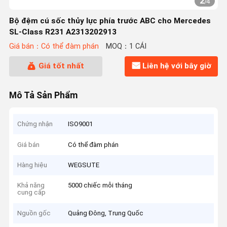
2
/
4
Bộ đệm cú sốc thủy lực phía trước ABC cho Mercedes
SL-Class R231 A2313202913
Giá bán：Có thể đàm phán
MOQ：1 CÁI
Giá tốt nhất
Liên hệ với bây giờ
Mô Tả Sản Phẩm
Chứng nhận
ISO9001
Giá bán
Có thể đàm phán
Hàng hiệu
WEGSUTE
Khả năng
5000 chiếc mỗi tháng
cung cấp
Nguồn gốc
Quảng Đông, Trung Quốc