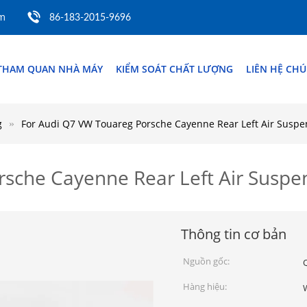
om
86-183-2015-9696
THAM QUAN NHÀ MÁY
KIỂM SOÁT CHẤT LƯỢNG
LIÊN HỆ CHÚ
g
For Audi Q7 VW Touareg Porsche Cayenne Rear Left Air Susp
rsche Cayenne Rear Left Air Susp
Thông tin cơ bản
Nguồn gốc:
Hàng hiệu: