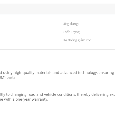
Ứng dụng:
Chất lượng:
Hệ thống giảm xóc:
using high-quality materials and advanced technology, ensuring tha
EM) parts.
y to changing road and vehicle conditions, thereby delivering exce
ome with a one-year warranty.