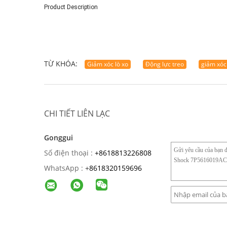
Product Description
TỪ KHÓA:
Giảm xóc lò xo
Động lực treo
giảm xóc
CHI TIẾT LIÊN LẠC
Gonggui
Số điện thoại :
+8618813226808
WhatsApp :
+
8618320159696