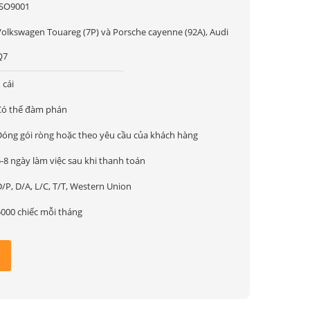
ISO9001
Volkswagen Touareg (7P) và Porsche cayenne (92A), Audi
Q7
 cái
Có thể đàm phán
Đóng gói ròng hoặc theo yêu cầu của khách hàng
-8 ngày làm việc sau khi thanh toán
/P, D/A, L/C, T/T, Western Union
5000 chiếc mỗi tháng