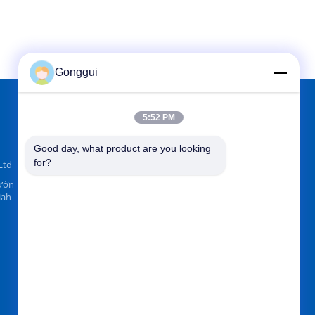
giờ
giờ
Gonggui
5:52 PM
TÌM CHÚNG TÔI TRÊN
Good day, what product are you looking 
for?
Ltd
Đườn
iah
Gửi