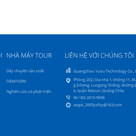
giờ
I
NHÀ MÁY TOUR
LIÊN HỆ VỚI CHÚNG TÔI
Dây chuyền sản xuất
Guangzhou Yuou Technology Co., 
Phòng 202, tòa nhà 1, không.11, 
OEM/ODM
g Erheng, Luogang Shiling, đường J
e, quận Baiyun, Quảng Châu
Nghiên cứu và phát triển
86-183-2015-9696
angel_2005yxlhy@163.com