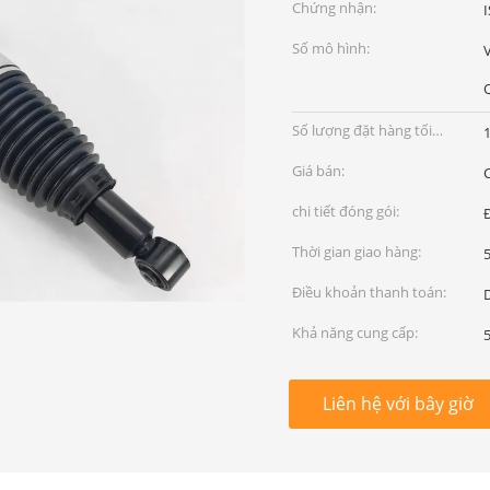
Chứng nhận:
Số mô hình:
Số lượng đặt hàng tối
1
thiểu:
Giá bán:
chi tiết đóng gói:
Thời gian giao hàng:
5
Điều khoản thanh toán:
D
Khả năng cung cấp:
Liên hệ với bây giờ