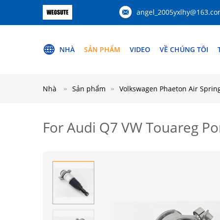
angel_2005yxlhy@163.c
NHÀ
SẢN PHẨM
VIDEO
VỀ CHÚNG TÔI
Nhà
Sản phẩm
Volkswagen Phaeton Air Sprin
For Audi Q7 VW Touareg Po