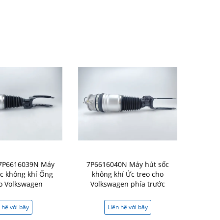
 7P6616039N Máy
7P6616040N Máy hút sốc
7P661601
c không khí Ống
không khí Ức treo cho
Lưng treo 
o Volkswagen
Volkswagen phía trước
Chất hấp 
Volkswa
 hệ với bây
Liên hệ với bây
Liên