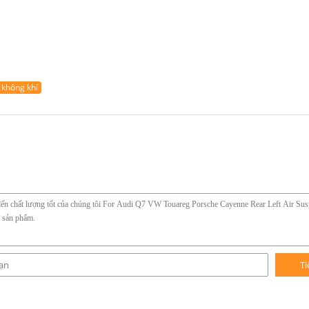
 không khí
Ti