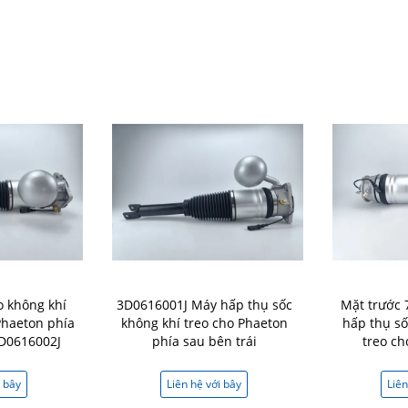
o không khí
3D0616001J Máy hấp thụ sốc
Mặt trước
Phaeton phía
không khí treo cho Phaeton
hấp thụ số
3D0616002J
phía sau bên trái
treo ch
i bây
Liên hệ với bây
Liên