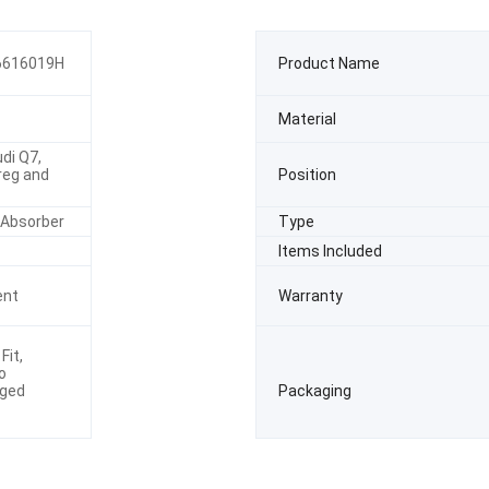
6616019H
Product Name
Material
udi Q7,
reg and
Position
Absorber
Type
Items Included
ent
Warranty
Fit,
o
rged
Packaging