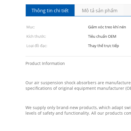
Thông tin chi tiết
Mô tả sản phẩm
Mục:
Giảm xóc treo khí nén
Kích thước:
Tiêu chuẩn OEM
Loại đồ đạc:
Thay thế trực tiếp
Product Information
Our air suspension shock absorbers are manufactured 
specifications of original equipment manufacturer (O
We supply only brand-new products, which adapt swiftl
levels of safety and functionality. All our products c