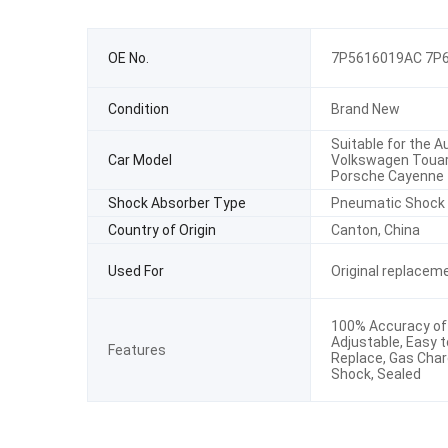
OE No.
7P5616019AC 7P
Condition
Brand New
Suitable for the A
Car Model
Volkswagen Toua
Porsche Cayenne
Shock Absorber Type
Pneumatic Shock 
Country of Origin
Canton, China
Used For
Original replacem
100% Accuracy of 
Adjustable, Easy t
Features
Replace, Gas Cha
Shock, Sealed