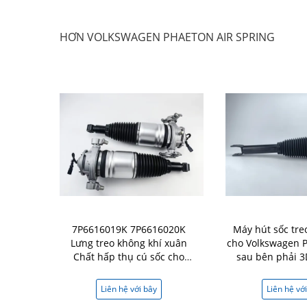
HƠN VOLKSWAGEN PHAETON AIR SPRING
áy hút sốc
7P6616019K 7P6616020K
Máy hút sốc tre
 treo cho
Lưng treo không khí xuân
cho Volkswagen 
hía trước
Chất hấp thụ cú sốc cho
sau bên phải 
Volkswagen Touareg
i bây
Liên hệ với bây
Liên hệ vớ