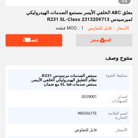
2
4
/
معلق ABC الخلفي الأيسر مستمع الصدمات الهيدروليكي
لميرسيدس R231 SL-Class 2313209713
الأسعار：قابل للتفاوض
MOQ：1 قطعة
افضل سعر
ﺎﺘﺼﻟ ﺍﻶﻧ
منتوج وصف
تسليط الضوء
,
ممتص الصدمات مرسيدس R231
,
نظام التعليق الهيدروليكي الخلفي الأيسر
ممتص صدمات فئة SL مع ضمان
إصدار
ISO9001
الشهادات
اسم العلامة
WEGSUTE
التجارية
الأسعار
قابل للتفاوض