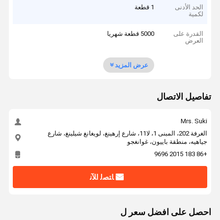
الحد الأدنى
1 قطعة
لكمية
القدرة على
5000 قطعة شهريا
العرض
عرض المزيد
تفاصيل الاتصال
Mrs. Suki
الغرفة 202، المبنى 1، لا11، شارع إرهينغ، لويغانغ شيلينغ، شارع
جياهيه، منطقة باييون، غوانغجو
+86 183 2015 9696
ﺎﺘﺼﻟ ﺍﻶﻧ
احصل على افضل سعر ل