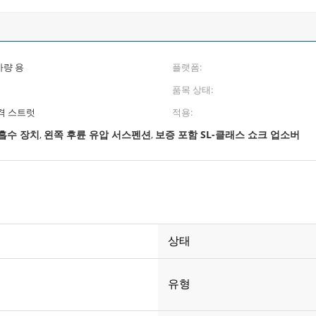
차량 용
플랫폼:
품목 상태:
충격 스트럿
적용:
 흡수 장치
왼쪽 후륜 유압 서스펜션
보증 포함 SL-클래스 쇼크 업소버
,
,
상태
유형