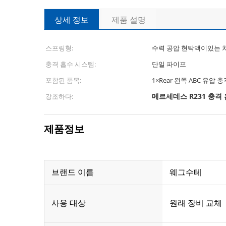
상세 정보
제품 설명
스프링형:
수력 공압 현탁액이있는 
충격 흡수 시스템:
단일 파이프
포함된 품목:
1×Rear 왼쪽 ABC 유압 
메르세데스 R231 충격
강조하다:
제품정보
브랜드 이름
웨그수테
사용 대상
원래 장비 교체