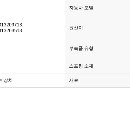
자동차 모델
313209713,
원산지
313203513
부속품 유형
스프링 소재
수 장치
재료