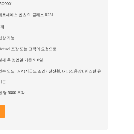
ISO9001
메르세데스 벤츠 SL 클래스 R231
1개
협상 가능
Netual 포장 또는 고객의 요청으로
결제 후 영업일 기준 5~8일
인수 인도, D/P (지급도 조건), 전신환, L/C (신용장), 웨스턴 유
니온
달 당 5000 조각