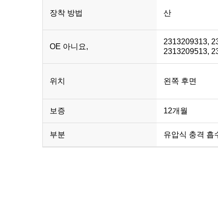
장착 방법
산
2313209313, 2
OE 아니요,
2313209513, 2
위치
왼쪽 후면
보증
12개월
부분
유압식 충격 흡