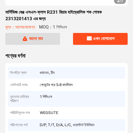
2
/
5
মার্সিডিজ বেঞ্জ এসএল-ক্লাস R231 রিয়ার হাইড্রোলিক শক শোষক
2313201413 এর জন্য
মূল্য：আলোচনাযোগ্য
MOQ：1 পিসিএস
ভালো দাম
এখন যোগাযোগ
পণ্যের বর্ণনা
উৎপত্তি স্থল
গুয়াংডং, চীন
ডেলিভারি সময়
পেমেন্টের পরে 5-8 কার্যদিবস
ন্যূনতম চাহিদার
1 পিসিএস
পরিমাণ
পরিচিতিমুলক নাম
WEGSUTE
পরিশোধের শর্ত
D/P, T/T, D/A, L/C, ওয়েস্টার্ন ইউনিয়ন