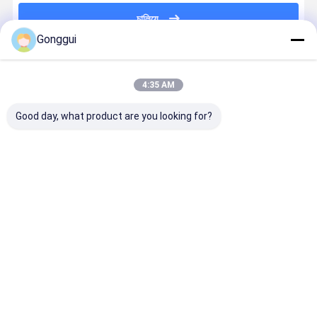
চালিয়ে
Gonggui
প্রস্তাবিত পণ্য
4:35 AM
Good day, what product are you looking for?
OE কোয়ালিটি ফ্রন্ট
মের্সেডিজ R231
এসএল-ক্লাস
23132013
ডান ABC
SL-Class
আর২৩১ মের্সেডস
23132014
সাসপেনশন
2313209713
বেনজ রিয়ার ডান
মার্সিডিজ এসএল
হাইড্রোলিক শক
এর জন্য পিছনের বাম
হাইড্রোলিক শক
ক্লাস R231 এ
অ্যাবসর্বার মের্সেডিজ
ABC সাসপেনশন
অ্যাজার্বার
জন্য রিয়ার
ভালো দাম
ভালো দাম
ভালো দাম
ভালো দাম
SL-ক্লাস R231
হাইড্রোলিক শক
২৩১৩২০৯৪১৩
সাসপেনশন
AMG 13-20
শোষক
হাইড্রোলিক শক
A2313203013
স্ট্রটস
এর জন্য
বাড়ি
আমাদের
আমাদের সাথে যোগাযোগ
Desktop
Site
সম্পর্কে
করুন