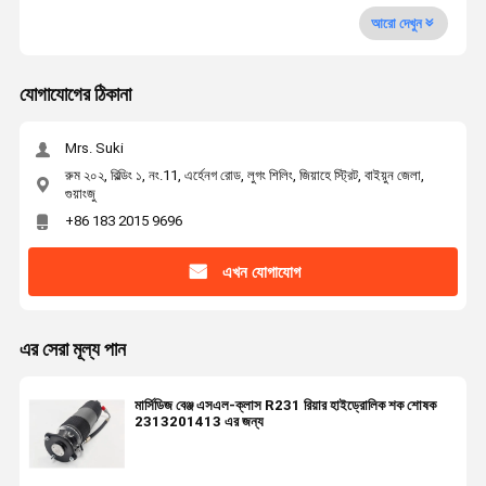
আরো দেখুন
যোগাযোগের ঠিকানা
Mrs. Suki
রুম ২০২, বিল্ডিং ১, নং.11, এর্হেনগ রোড, লুগং শিলিং, জিয়াহে স্ট্রিট, বাইয়ুন জেলা,
গুয়াংজু
+86 183 2015 9696
এখন যোগাযোগ
এর সেরা মূল্য পান
মার্সিডিজ বেঞ্জ এসএল-ক্লাস R231 রিয়ার হাইড্রোলিক শক শোষক
2313201413 এর জন্য