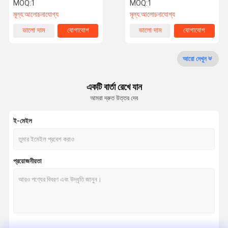
সাসপেনশন ভ্যালভ ব্লক
বিএমডব্লিউ X5 X6
MOQ:
1
MOQ:
1
মূল্য:
আলোচনাযোগ্য
মূল্য:
আলোচনাযোগ্য
কারখানা ভ্রমণ
মান নিয়ন্ত্রণ
আমাদের সাথে
খবর
ভালো দাম
যোগাযোগ
ভালো দাম
যোগাযোগ
যোগাযোগ করুন
আরো দেখুন
একটি বার্তা রেখে যান
আমরা দ্রুত উত্তর দেব
উদ্ধৃতির জন্য
আবেদন
ই-মেইল
মার্সিডিজ বেঞ্জ এয়ার সাসপেনশন যন্ত্রাংশ
BMW এয়ার সাসপেনশন যন্ত্রাংশ
প্রয়োজনীয়তা
এয়ার সাসপেনশন শক
অডি এয়ার সাসপেনশন পার্টস
ল্যান্ড রোভার এয়ার সাসপেনশন যন্ত্রাংশ