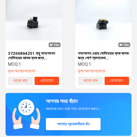
37206864251 বায়ু সাসপেনশন
সসপেনশন এয়ার সোলিনয়েড ব্লক ভালভ
সোলিনয়েড ভালভ ব্লক জন্য
জন্য পোর্শ প্যালামেলা
বিএমডব্লিউ 550i / 740i
971616006B
MOQ:
1
MOQ:
1
মূল্য:
আলোচনাযোগ্য
মূল্য:
আলোচনাযোগ্য
ভালো দাম
যোগাযোগ
ভালো দাম
যোগাযোগ
আপনার সময় বাঁচান
আমাদের সাথে সেরা পণ্য যোগাযোগ করুন।
আপনার প্রয়োজনীয়তা দিন