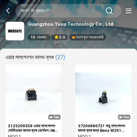
Guangzhou Yuou Technology Co., Ltd
10
5.0
যাচাইকৃত সরবরাহকারী
YEARS
এয়ার সাসপেনশন ভালভ ব্লক
(27)
2123200358 এয়ার সাসপেনশন
37206886721 বায়ু সাসপেনশন
সোলিনয়েড ভালভ ব্লক মের্সেডস বেঞ্জ
ভালভ ব্লক জন্য Benz W251
এস 63 এর জন্য
W213 BMW G21 G38
MOQ:
1
MOQ:
1