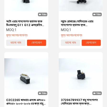
অটো এয়ার সাসপেনশন ভ্যালভ ব্লক
ল্যান্ড রোভারের সোলিনয়েড এয়ার
বিএমডাব্লু G11 G12 এক্সড্রাইভ
সাসপেনশন ভ্যালভ ব্লক
37206884682 এর জন্য
RVH000046
MOQ:
1
MOQ:
1
মূল্য:
আলোচনাযোগ্য
মূল্য:
আলোচনাযোগ্য
ভালো দাম
যোগাযোগ
ভালো দাম
যোগাযোগ
বাড়ি
পণ্য
ভিডিও
আমাদের সম্পর্কে
C2C2265 জাগুয়ার এক্সজে এক্স৩৫০
37206789937 বায়ু সাসপেনশন
এক্স৩৫৮ ২০০৩-২০০৯ এর জন্য বায়ু
সোলিনয়েড ভালভ ব্লক জন্য