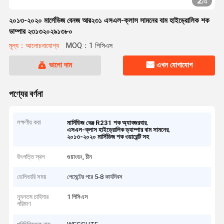
2
/
4
২০১৩-২০২০ মার্সেডিজ বেনজ আর২৩১ এসএল-ক্লাস সামনের বাম হাইড্রোলিক শক
ডাম্পার ২৩১৩২০২৯১৩৮০
মূল্য：আলোচনাযোগ্য
MOQ：1 পিসিএস
ভালো দাম
এখন যোগাযোগ
পণ্যের বর্ণনা
লক্ষণীয় করা
,
মার্সিডিজ বেঞ্জ R231 শক অ্যাবজরবার
,
এসএল-ক্লাস হাইড্রোলিক ড্যাম্পার বাম সামনের
২০১৩-২০২০ মার্সিডিজ শক ওয়ারেন্টি সহ
উৎপত্তি স্থল
গুয়াংডং, চীন
ডেলিভারি সময়
পেমেন্টের পরে 5-8 কার্যদিবস
ন্যূনতম চাহিদার
1 পিসিএস
পরিমাণ