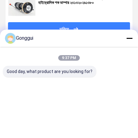
হাইড্রোলিক শক ডাম্পার ২৩১৩২০২৯১৩৮০
চালিয়ে
Gonggui
প্রস্তাবিত পণ্য
9:37 PM
Good day, what product are you looking for?
মার্সেডিজ বেনজ
এবিসি হাইড্রোলিক
OE কোয়ালিটি ফ্রন্ট
মের্সেডিজ R23
আর২৩১ এসএল-
শক শোষণকারী স্ট্রট
ডান ABC
SL-Class
ক্লাস হাইড্রোলিক
বেঞ্জ এসএল-ক্লাস
সাসপেনশন
23132097
শক অ্যাবসোর্বারের
R231 পিছনের বাম
হাইড্রোলিক শক
এর জন্য পিছনের
জন্য সামঞ্জস্যপূর্ণ
A2313209313
অ্যাবসর্বার মের্সেডিজ
ABC সাসপেনশ
ভালো দাম
ভালো দাম
ভালো দাম
ভালো দাম
রিয়ার বাম
এর জন্য
SL-ক্লাস R231
হাইড্রোলিক শক
AMG 13-20
শোষক
A2313203013
এর জন্য