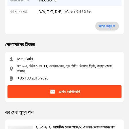
পরিচিতিমুলক নাম
WEGSUTE
পরিশোধের শর্ত
D/A, T/T, D/P, L/C, ওয়েস্টার্ন ইউনিয়ন
আরো দেখুন
যোগাযোগের ঠিকানা
Mrs. Suki
রুম ২০২, বিল্ডিং ১, নং.11, এর্হেনগ রোড, লুগং শিলিং, জিয়াহে স্ট্রিট, বাইয়ুন জেলা,
গুয়াংজু
+86 183 2015 9696
এখন যোগাযোগ
এর সেরা মূল্য পান
২০১৩-২০২০ মার্সেডিজ বেনজ আর২৩১ এসএল-ক্লাস সামনের বাম