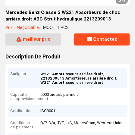
2
/
3
Mercedes Benz Classe S W221 Absorbeurs de choc
arrière droit ABC Strut hydraulique 2213209013
Prix：Négociable
MOQ：1 PCS
meilleur prix
Contactez
Description De Produit
Surligner
,
W221 Amortisseurs arrière droit
,
2213209013 Amortisseurs arrière droit
W221 Amortisseurs arrière droit
Capacité
5000 pièces par mois
d'approvisionnement
Certification
ISO9001
Conditions
D/P, D/A, T/T, L/C, MoneyGram, Western Union
de paiement