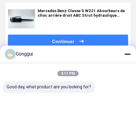
Mercedes Benz Classe S W221 Absorbeurs de
choc arrière droit ABC Strut hydraulique
2213209013
Continuer
Gonggui
Produits Recommandés
5:11 PM
Good day, what product are you looking for?
Amortisseur
Pièces
Système de
Absorbeur
pneumatique
détachées
suspension
choc
avant droit
avant W222
pneumatique
hydrauliqu
hydraulique
Mercedes
absorbeur de
l'arrière p
pour
ABC
choc
Mercedes
Meilleur prix
Meilleur prix
Meilleur prix
Meilleur p
Mercedes
Suspension
hydraulique
AMG W222
Benz W222
hydraulique
pour