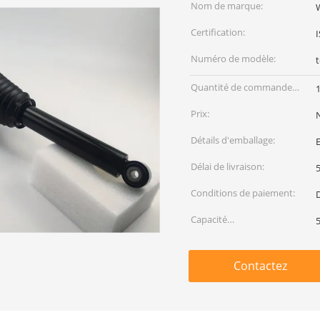
Nom de marque:
Certification:
Numéro de modèle:
Quantité de commande
min:
Prix:
Détails d'emballage:
Délai de livraison:
5
Conditions de paiement:
Capacité
d'approvisionnement:
Contactez