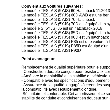
Convient aux voitures suivantes:
Le modèle TESLA S (5YJS) 60 Hatchback 11.2013
Le modèle TESLA S (5YJS) 60D AWD est une berl
Le modèle TESLA S (5YJS) 70 Hatchback
Le modèle TESLA S (5YJS) 70D est équipé d'un sy
Le modèle S (5YJS) 85 est un hatchback.2016
Le modèle TESLA S (5YJS) 85D est équipé d'un h
Le modèle TESLA S (5YJS) 90D est un hatchback
Le modèle TESLA S (5YJS) P85 est une voiture à 
Le modèle TESLA S (5YJS) P85D est équipé d'un 
Le modèle TESLA S (5YJS) P90D
Point avantageux:
Remplacement de qualité supérieure pour le suppor
- Construction durable conçue pour résister aux con
- Améliore la maniabilité et la stabilité du véhicule
- Compatible avec les spécifications d'équipement d
- Assurance de la qualité. engagés à créer des suspe
la compatibilité avec l'équipement d'origine.
-Sécuritaire et confortable. Cet amortisseur et ce su
stabilité de conduite et conduisent en douceur sur 