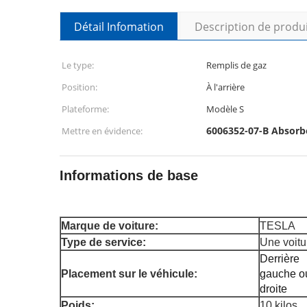
Détail Infomation
Description de produ
Le type:
Remplis de gaz
Position:
À l'arrière
Plateforme:
Modèle S
6006352-07-B Absorbe
Mettre en évidence:
Informations de base
Marque de voiture:
TESLA
Type de service:
Une voitu
Derrière
Placement sur le véhicule:
gauche o
droite
Poids:
10 kilos