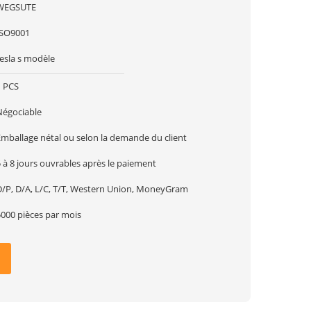
WEGSUTE
ISO9001
tesla s modèle
1 PCS
Négociable
Emballage nétal ou selon la demande du client
 à 8 jours ouvrables après le paiement
D/P, D/A, L/C, T/T, Western Union, MoneyGram
5000 pièces par mois