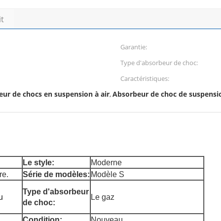
it
Garantie:
Type d'absorbeur de choc:
Caractéristiques:
ur de chocs en suspension à air
Absorbeur de choc de suspensi
,
Le style:
Moderne
re.
Série de modèles:
Modèle S
Type d'absorbeur
u
Le gaz
de choc:
Condition:
Nouveau