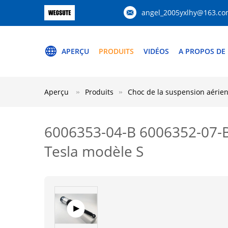
angel_2005yxlhy@163.c
APERÇU
PRODUITS
VIDÉOS
A PROPOS DE
Aperçu
Produits
Choc de la suspension aérie
6006353-04-B 6006352-07-B A
Tesla modèle S