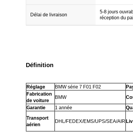
5-8 jours ouvra
Délai de livraison
réception du p
Définition
Réglage
BMW série 7 F01 F02
Pay
Fabrication
BMW
Co
de voiture
Garantie
1 année
Qua
Transport
DHL/FEDEX/EMS/UPS/SEA/AIR
Liv
aérien