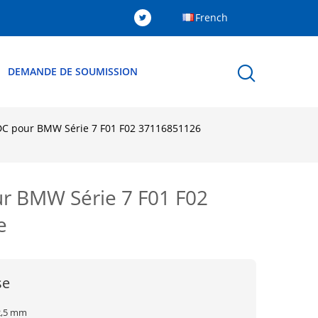
French
DEMANDE DE SOUMISSION
EDC pour BMW Série 7 F01 F02 37116851126
ur BMW Série 7 F01 F02
e
se
2,5 mm