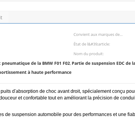
it
Convient aux marques de
voitures:
État de l&#39;article:
Nom du produit:
rt pneumatique de la BMW F01 F02
Partie de suspension EDC de la
,
amortissement à haute performance
 puits d'absorption de choc avant droit, spécialement conçu po
douceur et confortable tout en améliorant la précision de conduite
mes de suspension automobile pour des performances et une fiab