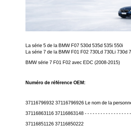
La série 5 de la BMW F07 530d 535d 535i 550i
La série 7 de la BMW F01 F02 730Ld 730Li 730d 7
BMW série 7 F01 F02 avec EDC (2008-2015)
Numéro de référence OEM:
37116796932 37116796926 Le nom de la personn
37116863116 37116863148 - - - - - - - - - - - - - - - - - - - 
37116851126 37116850222