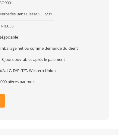
ISO9001
Mercedes Benz Classe SL R231
1 PIÈCES
Négociable
Emballage net ou comme demande du client
-8 jours ouvrables après le paiement
/A, LC, D/P, T/T, Western Union
5000 pièces par mois