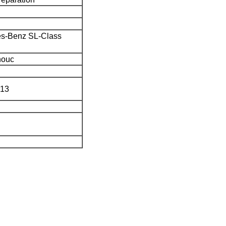
des-Benz SL-Class
houc
313