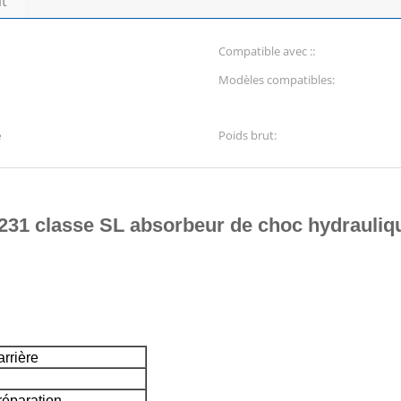
it
Compatible avec ::
Modèles compatibles:
e
Poids brut:
31 classe SL absorbeur de choc hydrauliqu
rrière
réparation