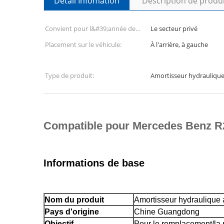
Détail Infomation
Description de produ
Convient pour l&#39;année de
Le secteur privé
construction ::
Placement sur le véhicule:
À l'arrière, à gauche
Type de produit:
Amortisseur hydrauliqu
Compatible pour Mercedes Benz R2
Informations de base
Nom du produit
Amortisseur hydraulique a
Pays d'origine
Chine Guangdong
Objectif
Pour le remplacement/la 