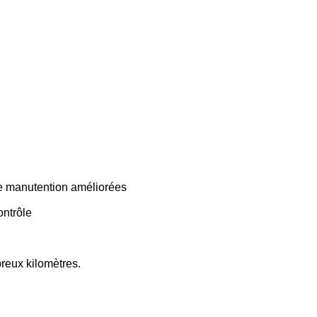
une manutention améliorées
ontrôle
breux kilomètres.