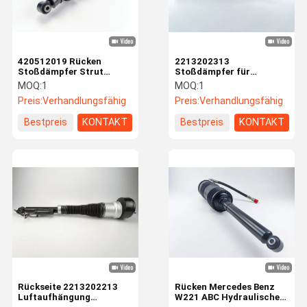
420512019 Rücken
2213202313
Stoßdämpfer Strut
Stoßdämpfer für
Magnetisch Für Audi R8
Mercedes Benz W221
MOQ:
1
MOQ:
1
V10 2007-2015
Hydraulic Airmatic
Preis:
Verhandlungsfähig
Preis:
Verhandlungsfähig
Bestpreis
KONTAKT
Bestpreis
KONTAKT
Startseite
Produkte
Videos
Über Uns
Rückseite 2213202213
Rücken Mercedes Benz
Luftaufhängung
W221 ABC Hydraulischer