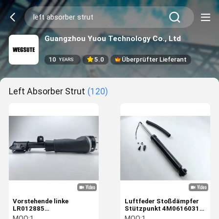
Guangzhou Yuou Technology Co., Ltd
10
5.0
Überprüfter Lieferant
YEARS
Left Absorber Strut
(120)
Vorstehende linke
Luftfeder Stoßdämpfer
LR012885
Stützpunkt 4M0616031
Luftschlagdämpferstütze
für Audi Q7 Q8 hinten
MOQ:
1
MOQ:
1