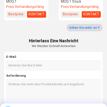
Stoßdämpfer Stütze Für
Stoßdämpfer Strut
MOQ:
1
MOQ:
1 Stück
Mercedes Benz
2213209013 2213208813
Preis:
Verhandlungsfähig
Preis:
Verhandlungsfähig
Fabrik Tour
Qualitätskon
Kontakt
Nachrichten
Bestpreis
KONTAKT
Bestpreis
KONTAKT
Trolle
Sehen Sie mehr an
Hinterlass Eine Nachricht
Referenzen
Wir Werden Schnell Antworten
E-Mail
Mercedes Benz Luftfederungsteile
BMW-Luft-Suspendierungs-Teile
Anforderung
Luftunterstellschlag
Audi Luftfederungsteile
Land Rover Luftfederungsteile