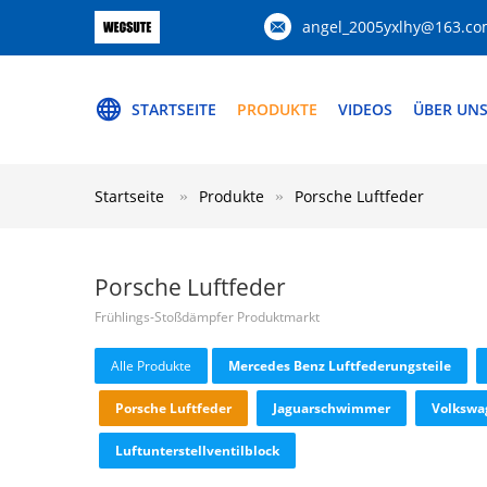
angel_2005yxlhy@163.c
STARTSEITE
PRODUKTE
VIDEOS
ÜBER UN
Startseite
Produkte
Porsche Luftfeder
Porsche Luftfeder
Frühlings-Stoßdämpfer Produktmarkt
Alle Produkte
Mercedes Benz Luftfederungsteile
Porsche Luftfeder
Jaguarschwimmer
Volkswa
Luftunterstellventilblock