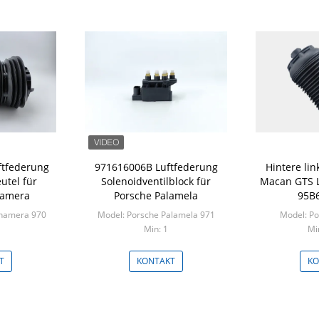
ftfederung
971616006B Luftfederung
Hintere li
utel für
Solenoidventilblock für
Macan GTS L
namera
Porsche Palamela
95B
anamera 970
Model: Porsche Palamela 971
Model: P
Min: 1
Mi
T
KONTAKT
KO