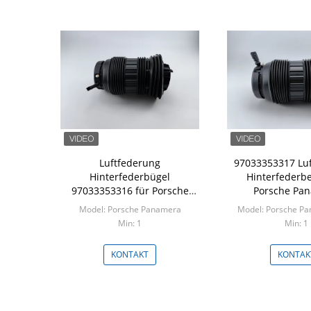
Luftfederung
97033353317 Lu
Hinterfederbügel
Hinterfederbe
97033353316 für Porsche
Porsche Pa
Panamera
Model: Porsche Panamera
Model: Porsche P
Min: 1
Min: 1
KONTAKT
KONTAK