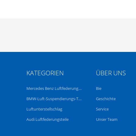
KATEGORIEN
ÜBER UNS
Mercedes Benz Luftfederungsteile
Bie
BMW-Luft-Suspendierungs-Teile
Geschichte
Luftunterstellschlag
Service
Audi Luftfederungsteile
Unser Team