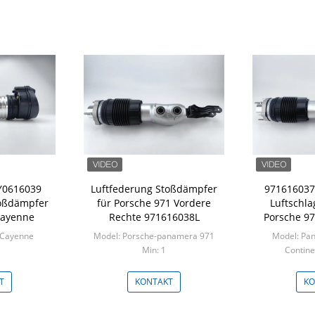
9Y0616039
Luftfederung Stoßdämpfer
971616037
toßdämpfer
für Porsche 971 Vordere
Luftschl
Cayenne
Rechte 971616038L
Porsche 97
 Cayenne
Model: Porsche-panamera 971
Model: Pa
Min: 1
Contin
M
T
KONTAKT
KO