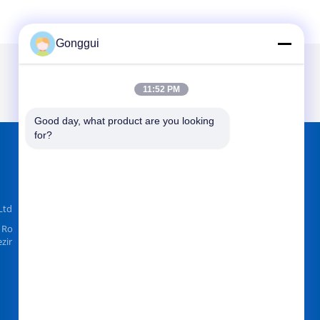
Gonggui
11:52 PM
Good day, what product are you looking 
for?
FINDEN SIE UNS AUF
Ltd
 Ro
zir
Senden Sie