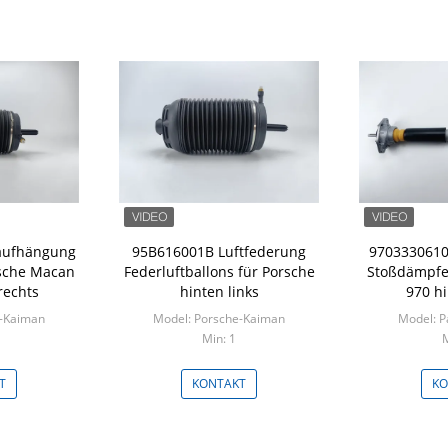
aufhängung
95B616001B Luftfederung
9703330610
rsche Macan
Federluftballons für Porsche
Stoßdämpfe
rechts
hinten links
970 hi
e-Kaiman
Model: Porsche-Kaiman
Model: 
Min: 1
M
T
KONTAKT
KO