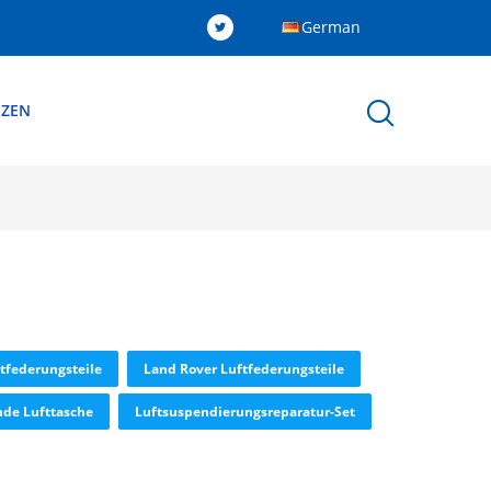
German
NZEN
tfederungsteile
Land Rover Luftfederungsteile
nde Lufttasche
Luftsuspendierungsreparatur-Set