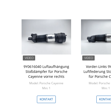
9Y0616040 Luftaufhängung
Vorder-Links 
Stoßdämpfer für Porsche
Luftfederung S
Cayenne vorne rechts
für Porsche 
Model: Porsche Cayenne
Model: Porsche
Min: 1
Min: 1
KONTAKT
KONTAK