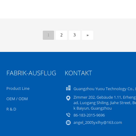
1
2
3
»
FABRIK-AUSFLUG
KONTAKT
Product Line
Guangzhou Yuou Technology Co., 
Zimmer 202, Gebäude 1.11, Erheng
OEM / ODM
ad, Luogang Shiling, Jiahe Street, Be
k Baiyun, Guangzhou
R & D
86-183-2015-9696
angel_2005yxlhy@163.com