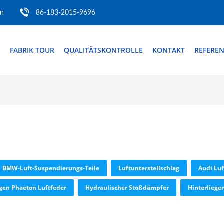
om
86-183-2015-9696
S
FABRIK TOUR
QUALITÄTSKONTROLLE
KONTAKT
REFERE
BMW-Luft-Suspendierungs-Teile
Luftunterstellschlag
Audi Luf
gen Phaeton Luftfeder
Hydraulischer Stoßdämpfer
Hinterliege