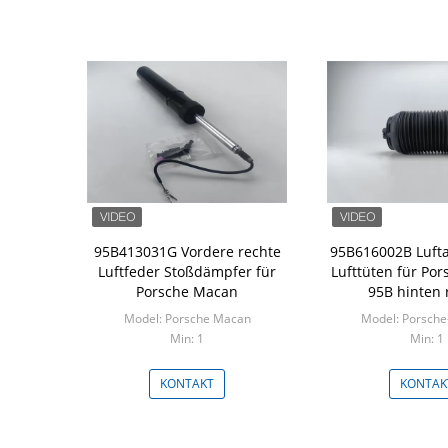
95B413031G Vordere rechte
95B616002B Luft
Luftfeder Stoßdämpfer für
Lufttüten für Po
Porsche Macan
95B hinten 
Model: Porsche Macan
Model: Porsch
Min: 1
Min: 1
KONTAKT
KONTAK