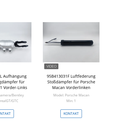
L Aufhängung
95B413031F Luftfederung
agdämpfer für
Stoßdämpfer für Porsche
1 Vorder-Links
Macan Vorderlinken
namera/Bentley
Model: Porsche Macan
entalGT/GTC
Min: 1
in: 1
NTAKT
KONTAKT