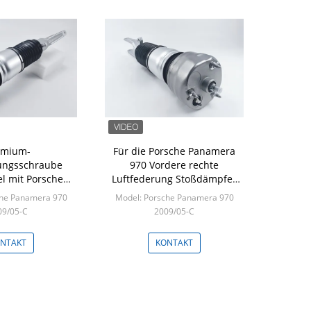
emium-
Für die Porsche Panamera
ungsschraube
970 Vordere rechte
l mit Porsche
Luftfederung Stoßdämpfer
0 Vorder-Rechts
97034305201- OE Ersatz
che Panamera 970
Model: Porsche Panamera 970
side Ersetzen
09/05-C
2009/05-C
8 97034305209
n: 1 Stk
Min: 1 Stk
NTAKT
KONTAKT