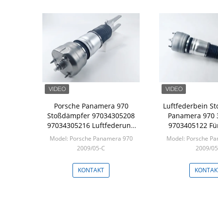
Porsche Panamera 970
Luftfederbein S
Stoßdämpfer 97034305208
Panamera 970 
97034305216 Luftfederung
9703405122 Fü
Stoßstütze Vorder-Rechts
Panamera 970 Vo
Model: Porsche Panamera 970
Model: Porsche P
2009/05-C
2009/05
Min: 1 Stk
Min: 1 S
KONTAKT
KONTAK