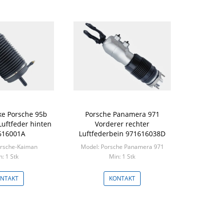
nke Porsche 95b
Porsche Panamera 971
uftfeder hinten
Vorderer rechter
616001A
Luftfederbein 971616038D
orsche-Kaiman
Model: Porsche Panamera 971
n: 1 Stk
Min: 1 Stk
NTAKT
KONTAKT