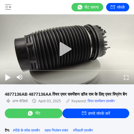
चैट करना
संपर्क
4877136AB 4877136AA रियर एयर सस्पेंशन डॉज राम के लिए एयर स्प्रिंग बैग
अन्य वीडियो
April 03, 2025
Keyword:
रियर सस्पेंशन एयरबैग
चैट
हमसे संपर्क करें
टैग:
#
पीछे के शॉक एयरबैग
#
हवा निलंबन वसंत
#
पिछली एयरबैग