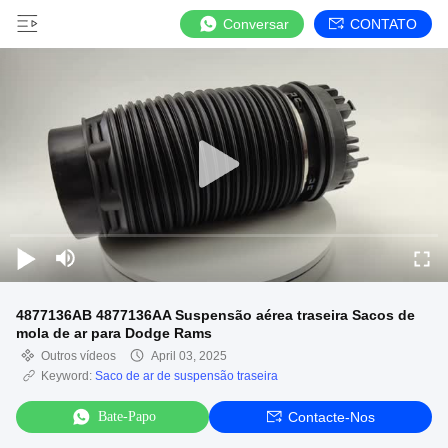
Conversar
CONTATO
4877136AB 4877136AA Suspensão aérea traseira Sacos de
mola de ar para Dodge Rams
Outros vídeos
April 03, 2025
Keyword:
Saco de ar de suspensão traseira
Bate-Papo
Contacte-Nos