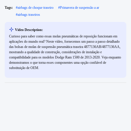
Tags:
#
airbags de choque traseiro
#
Primavera de suspensão a ar
#
airbags traseiros
Video Description:
Curioso para saber como essas molas pneumáticas de reposição funcionam em
aplicações do mundo real? Neste vídeo, fornecemos um passo a passo detalhado
das bolsas de molas de suspensão pneumática traseira 4877136AB/4877136AA,
mostrando a qualidade de construção, considerações de instalação e
compatibilidade para os modelos Dodge Ram 1500 de 2013-2020. Veja enquanto
demonstramos o que torna esses componentes uma opção confiável de
substituição de OEM.