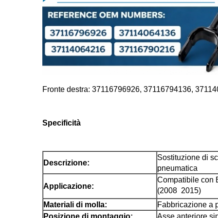
Fronte destra: 37116796926, 37116794136, 371
Specificità
Sostituzione di s
Descrizione:
pneumatica
Compatibile con
Applicazione:
(2008  2015)
Materiali di molla:
Fabbricazione a p
Posizione di montaggio:
Asse anteriore sin