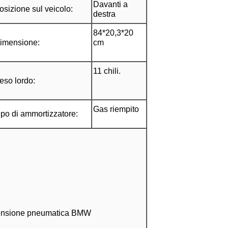
Davanti a
osizione sul veicolo:
destra
84*20,3*20
imensione:
cm
11 chili.
eso lordo:
Gas riempito
ipo di ammortizzatore
:
spensione pneumatica BMW