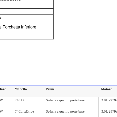
s
 Forchetta inferiore
fare
Modello
Prune
Motore
W
740 Li
Sedana a quattro porte base
3.0L 2979
W
740Li xDrive
Sedana a quattro porte base
3.0L 2979