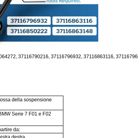
14064272, 37116790216, 37116796932, 37116863116, 3711679
cossa della sospensione
 BMW Serie 7 F01 e F02
artire da:
istra destra