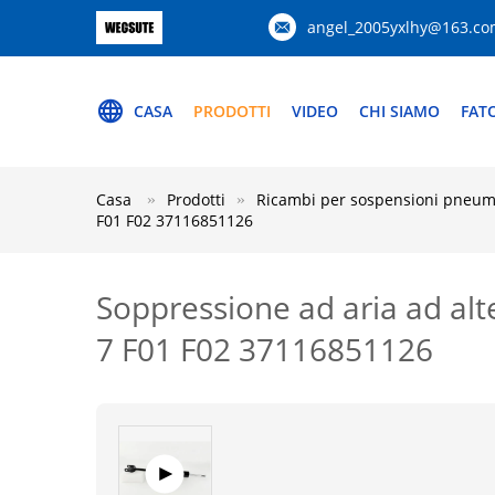
angel_2005yxlhy@163.c
CASA
PRODOTTI
VIDEO
CHI SIAMO
FAT
Casa
Prodotti
Ricambi per sospensioni pneu
F01 F02 37116851126
Soppressione ad aria ad alt
7 F01 F02 37116851126