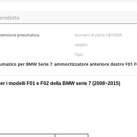
 prodotto
pensione pneumatica.
Numero di parte OE/OEM:
Adatto:
Tipo:
umatico per BMW Serie 7
ammortizzatore anteriore destro F01 F
,
er i modelli F01 e F02 della BMW serie 7 (2008~2015)