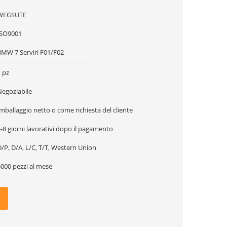
WEGSUTE
ISO9001
BMW 7 Serviri F01/F02
 pz
Negoziabile
mballaggio netto o come richiesta del cliente
-8 giorni lavorativi dopo il pagamento
/P, D/A, L/C, T/T, Western Union
5000 pezzi al mese