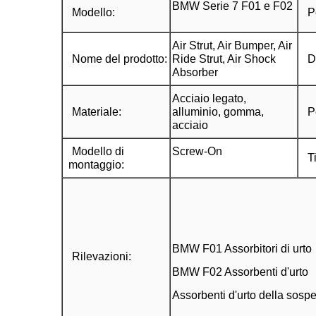
BMW Serie 7 F01 e F02
Modello:
P
Air Strut, Air Bumper, Air
Nome del prodotto
:
Ride Strut, Air Shock
D
Absorber
Acciaio legato,
Materiale
:
alluminio, gomma,
P
acciaio
Modello di
Screw-On
T
montaggio:
BMW F01 Assorbitori di urto
Rilevazioni:
BMW F02 Assorbenti d'urto
Assorbenti d'urto della so