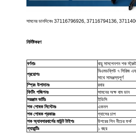
সামনের ডানদিকেঃ 37116796926, 37116794136, 371
নির্দিষ্টকরণ
বর্ণনাঃ
বায়ু সাসপেনশন শক স্ট্রুট
বিএমডব্লিউ ৭ সিরিজ 
প্রয়োগঃ
সাথে সামঞ্জস্যপূর্ণ
স্প্রিং উপাদানঃ
রবার
ফিটিং পজিশনঃ
সামনের অক্ষ বাম ডান
সরঞ্জাম ভার্টাঃ
ইডিসি
শক শোষক সিস্টেমঃ
একনল
শক শোষক প্রকারঃ
গ্যাসের চাপ
শক অ্যাবসারবার্সের মাউন্ট টাইপঃ
উপরের পিন নীচের ফর্ক
গ্যারান্টিঃ
১ বছর