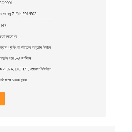
ISO9001
িএমডাব্লু 7 সিরিস F01/F02
 পিসি
লোচনাযোগ্য
েচুয়াল প্যাকিং বা গ্রাহকের অনুরোধ হিসাবে
েমেন্টের পরে 5-8 কার্যদিবস
/P, D/A, L/C, T/T, ওয়েস্টার্ন ইউনিয়ন
্রতি মাসে 5000 টুকরা