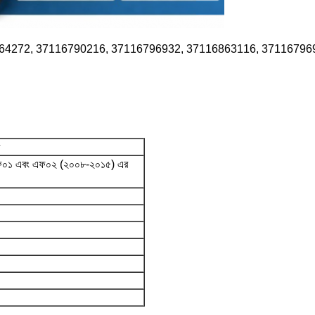
14064272, 37116790216, 37116796932, 37116863116, 37116796
এফ০১ এবং এফ০২ (২০০৮-২০১৫) এর