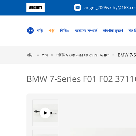
angel_2005yxlhy@163.c
বাড়ি
পণ্য
ভিডিও
আমাদের সম্পর্কে
কারখানা ভ্রমণ
মান নি
বাড়ি
পণ্য
মার্সিডিজ বেঞ্জ এয়ার সাসপেনশন যন্ত্রাংশ
BMW 7-Seri
BMW 7-Series F01 F02 37116851126 