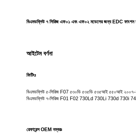
বিএমডব্লিউ ৭ সিরিজ এফ০১ এবং এফ০২ মডেলের জন্য EDC ফাংশন সহ
আইটেম বর্ণনা
ফিটিংঃ
বিএমডব্লিউ ৫-সিরিজ F07 ৫৩০ডি ৫৩৫ডি ৫৩৫আই ৫৫০আই ২০০৭
বিএমডব্লিউ ৭-সিরিজ F01 F02 730Ld 730Li 730d 730i 7
রেফারেন্স OEM নম্বরঃ