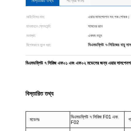
বিস্তারিত তথ্য
পণ্যের বর্ণনা
আইটেমের নাম:
এয়ার সাসপেনশন সহ শক শোষক।
যানবাহনে প্লেসমেন্ট:
সামনের ডান
অবস্থা:
একদম নতুন
বিএমডব্লিউ ৭-সিরিজের বায়ু সাস
বিশেষভাবে তুলে ধরা:
বিএমডব্লিউ ৭ সিরিজ এফ০১ এবং এফ০২ মডেলের জন্য এয়ার সাসপেন
বিস্তারিত তথ্য
বিএমডব্লিউ ৭ সিরিজ F01 এবং
মডেলঃ
গ
F02