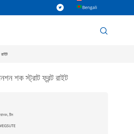
Bengali
 রাইট
ক স্ট্রাট ফ্রন্ট রাইট
ুয়াংডং, চীন
WEGSUTE