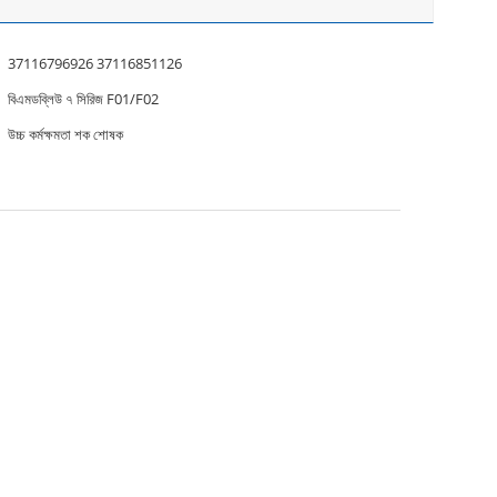
37116796926 37116851126
বিএমডব্লিউ ৭ সিরিজ F01/F02
উচ্চ কর্মক্ষমতা শক শোষক