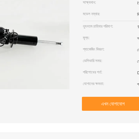
সাক্ষ্যদান:
মডেল নম্বার:
ব
ন্যূনতম চাহিদার পরিমাণ:
1
মূল্য:
আ
প্যাকেজিং বিবরণ:
ন
ডেলিভারি সময়:
প
পরিশোধের শর্ত:
D
যোগানের ক্ষমতা:
প
এখন যোগাযোগ