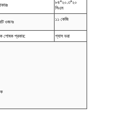
৮৪*২০.৩*২০
কারঃ
সিএম
১১ কেজি
োট ওজনঃ
ক শোষক প্রকার
:
গ্যাস ভরা
ষক