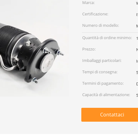
Marca:
Certificazione:
Numero di modello:
Quantità di ordine minimo:
1
Prezzo:
Imballaggi particolari:
I
Tempi di consegna:
5
Termini di pagamento:
D
Capacità di alimentazione:
Contattaci