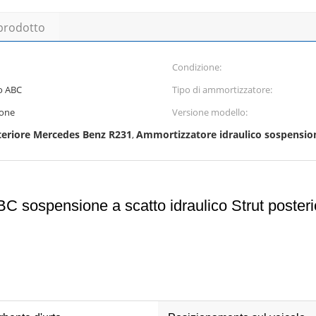
 prodotto
Condizione:
o ABC
Tipo di ammortizzatore:
ione
Versione modello:
eriore Mercedes Benz R231
Ammortizzatore idraulico sospensio
,
ospensione a scatto idraulico Strut posteri