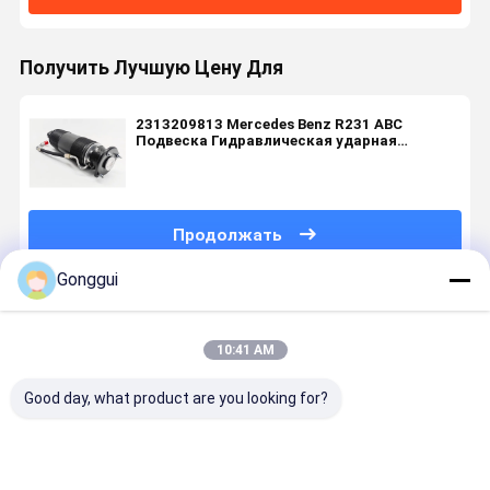
Получить Лучшую Цену Для
2313209813 Mercedes Benz R231 ABC
Подвеска Гидравлическая ударная
подвеска Заднее правое
Продолжать
Gonggui
Порекомендованные Продукты
10:41 AM
Good day, what product are you looking for?
2x Rear ABC
2313209513
Mercedes
23132029
Suspension
Rear Left
Benz R231
23132030