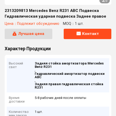
2
/
3
2313209813 Mercedes Benz R231 ABC Подвеска
Гидравлическая ударная подвеска Заднее правое
Цена：Подлежит обсуждению
MOQ：1 шт.
Лучшая цена
Контакт
Характер Продукции
Высокий
Задняя стойка амортизатора Mercedes
Benz R231
свет
,
Гидравлический амортизатор подвески
ABC
,
Задняя правая гидравлическая стойка
R231
Время
5-8 рабочих дней после оплаты
доставки
Количество
1 шт.
мин заказа