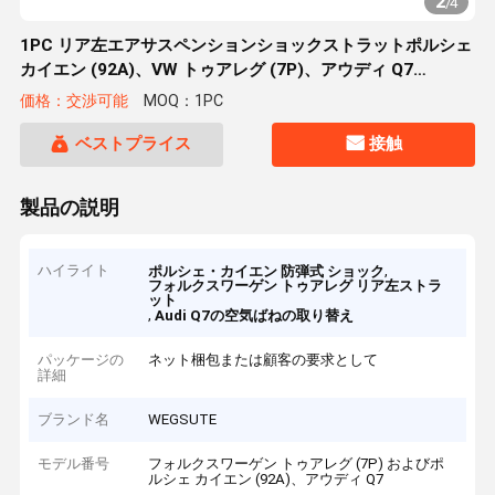
2
/
4
1PC リア左エアサスペンションショックストラットポルシェ
カイエン (92A)、VW トゥアレグ (7P)、アウディ Q7
95835801905
価格：交渉可能
MOQ：1PC
ベストプライス
接触
製品の説明
ハイライト
,
ポルシェ・カイエン 防弾式 ショック
フォルクスワーゲン トゥアレグ リア左ストラ
ット
,
Audi Q7の空気ばねの取り替え
パッケージの
ネット梱包または顧客の要求として
詳細
ブランド名
WEGSUTE
モデル番号
フォルクスワーゲン トゥアレグ (7P) およびポ
ルシェ カイエン (92A)、アウディ Q7