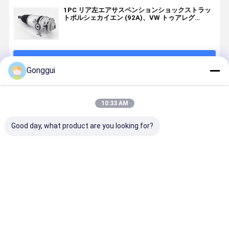
1PC リア左エアサスペンションショックストラッ
トポルシェカイエン (92A)、VW トゥアレグ
(7P)、アウディ Q7 95835801905
続行
Gonggui
推薦されたプロダクト
10:33 AM
Good day, what product are you looking for?
OE 品質リアエ
ポルシェカイ
2011-2018年
オーエスペ
アサスペンシ
エン92A,オデ
ポルシェ・カ
ク 後部右側
ョンショック
ィQ7 & VWト
イエーン92A,
空気ショッ
ストラット
ゥアレグ7P 後
アウディQ7 &
吸収器 ポル
7P6616019K
部右
VW トゥーアレ
ェカイエン
ベストプライス
ベストプライス
ベストプライス
ベストプラ
ポルシェカイ
7P6616020K
グ7P OE 交換
92A,フォ
エン (92A) VW
用
スワーゲン
トゥアレグ
ゥアレグ,ア