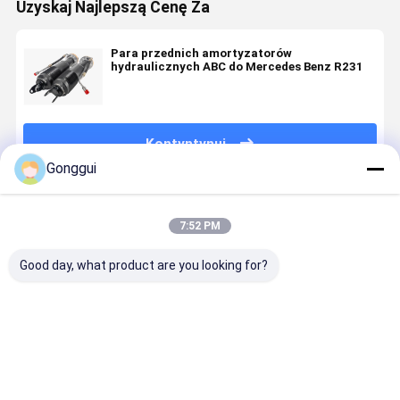
Uzyskaj Najlepszą Cenę Za
Para przednich amortyzatorów
hydraulicznych ABC do Mercedes Benz R231
Kontyntynuj
Gonggui
Polecane Produkty
7:52 PM
Good day, what product are you looking for?
Kompatybilny
ABC
OE jakość
Amortyzat
z Mercedes
Hydraulic
przednia
hydraulicz
Benz R231
Shock
prawa
tylnego
SL-Class
Absorber
zawieszenie
lewego
Hydraulic
Strut For
ABC
zawieszen
Najlepsza cena
Najlepsza cena
Najlepsza cena
Najlepsza
Shock
Benz SL-
Hydraulic
ABC dla