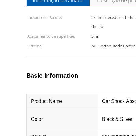
Informação detalhada
Descrição de pr
Incluído no Pacote:
2x amortecedores hidráu
direito
Acabamento de superfície:
Sim
Sistema:
ABC (Active Body Control
Basic Information
Product Name
Car Shock Abso
Color
Black & Silver