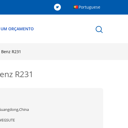
Portuguese
R UM ORÇAMENTO
s Benz R231
Benz R231
Guangdong,China
WEGSUTE