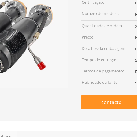
Certificação:
Número do modelo:
Quantidade de ordem
mínima:
Preço:
Detalhes da embalagem:
Tempo de entrega:
Termos de pagamento:
D
Habilidade da fonte:
contacto