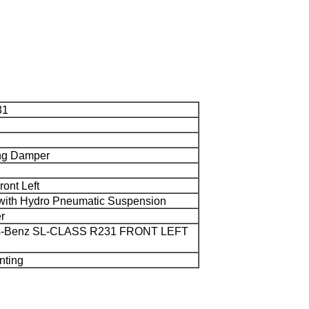
31
ng Damper
ront Left
 with Hydro Pneumatic Suspension
r
s-Benz SL-CLASS R231 FRONT LEFT
nting