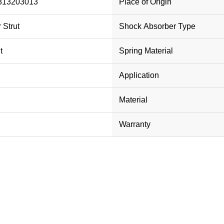
313203013
Place of Origin
 Strut
Shock Absorber Type
t
Spring Material
Application
Material
Warranty