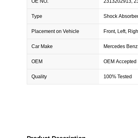
OE NO.
2313202913, 2
Type
Shock Absorber
Placement on Vehicle
Front, Left, Righ
Car Make
Mercedes Benz
OEM
OEM Accepted
Quality
100% Tested