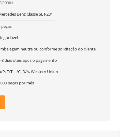
ISO9001
Mercedes Benz Classe SL R231
2 peças
Negociável
Embalagem neutra ou conforme solicitação do cliente
5-8 dias úteis após o pagamento
/P, T/T, L/C, D/A, Western Union
5000 peças por mês