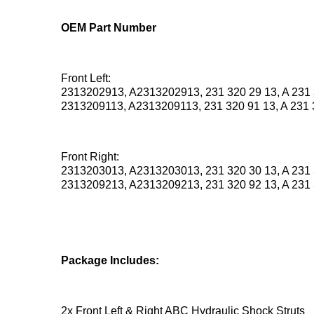
OEM Part Number
Front Left:
2313202913, A2313202913, 231 320 29 13, A 231 
2313209113, A2313209113, 231 320 91 13, A 231 
Front Right:
2313203013, A2313203013, 231 320 30 13, A 231 
2313209213, A2313209213, 231 320 92 13, A 231 
Package Includes:
2x Front Left & Right ABC Hydraulic Shock Struts