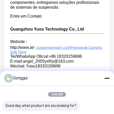
componentes; entregamos soluções profissionais
de sistemas de suspensão.
Entre em Contato
Guangzhou Yuou Technology Co., Ltd
Website :
http://www.air
-
suspensionpart.com
Pessoa de Contato:
Suki Yang
Tel/WhatsApp Oficial:+86 18320159696
E-mail:angel_2005yxlhy@163.com
Wechat: Yuou18320159696
Gonggui
Produtos Recomendados
6:46 AM
Good day, what product are you looking for?