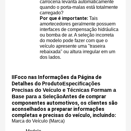
carroceria levanta automaticamente
quando o porta-malas está totalmente
carregado?
Por que é importante:
Tais
amortecedores geralmente possuem
interfaces de compensação hidráulica
ou bomba de ar. A seleção incorreta
do modelo pode fazer com que o
veículo apresente uma "traseira
rebaixada" ou altura irregular em um
dos lados.
Ⅱ
Foco nas Informações da Página de
Detalhes do Produto
Especificações
Precisas do Veículo e Técnicas Formam a
Antes de comprar
Base para a Seleção
Guangzhou Yuou Technology Co., Ltd foi fundada em 2017, é
componentes automotivos, os clientes são
especializada em fornecer amortecedores de alta qualidade,
aconselhados a preparar informações
molas de ar, compressores,Valvas de distribuição e outros
Casa
Produtos
Vídeos
Quem
componentes principais do chassi e da suspensão para o
completas e precisas do veículo, incluindo:
mercado de reposição global de automóveis de gama alta (e.por
Somos
Marca do Veículo (Marca)
exemplo, Mercedes-Benz, BMW, Audi, Porsche, Land Rover,
etc.).Desde o início, a empresa fixou o seu mercado-alvo nos
mercados maduros exigentes da Europa e dos Estados