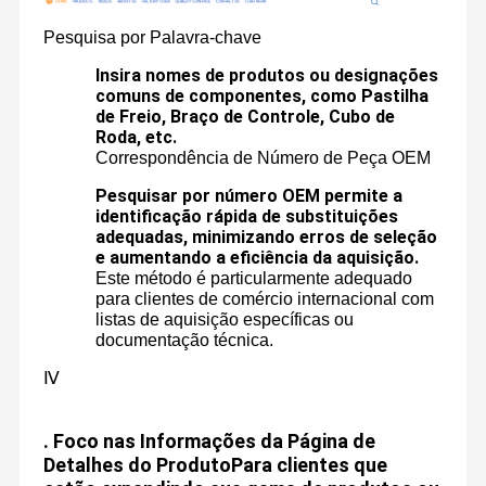
Pesquisa por Palavra-chave
Porsche Air Spring
Insira nomes de produtos ou designações
Jaguar Air Springs
comuns de componentes, como Pastilha
de Freio, Braço de Controle, Cubo de
Volkswagen Phaeton Air Spring
Roda, etc.
Correspondência de Número de Peça OEM
Absorvedor de choque hidráulico
Pesquisar por número OEM permite a
identificação rápida de substituições
Saco de ar de suspensão traseira
adequadas, minimizando erros de seleção
e aumentando a eficiência da aquisição.
Jogo de reparação da suspensão do ar
Este método é particularmente adequado
para clientes de comércio internacional com
Bloco de válvula de suspensão de ar
listas de aquisição específicas ou
documentação técnica.
Ⅳ
.
Foco nas Informações da Página de
Detalhes do Produto
Para clientes que