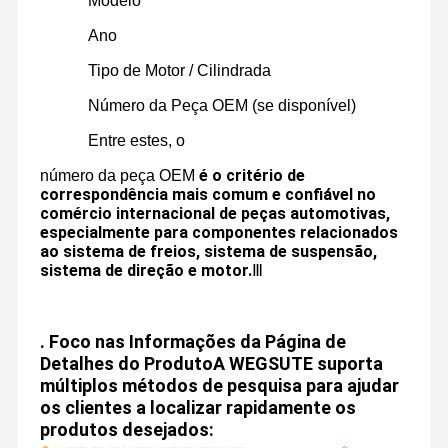
Modelo
Unidos,e sua história de desenvolvimento é a história de
centrada no posicionamento preciso do mercado, gestão da
Ano
cadeia de abastecimento enxuta, capacitação digital e criação
de valor para os clientes.
Tipo de Motor / Cilindrada
Fábrica
Controle De
Fale Conosco
Notícias
Qualidade
Número da Peça OEM (se disponível)
Entre estes, o
é o critério de
número da peça OEM
correspondência mais comum e confiável no
Pedir Um
comércio internacional de peças automotivas,
Orçamento
especialmente para componentes relacionados
ao sistema de freios, sistema de suspensão,
sistema de direção e motor.
Ⅲ
Peças para suspensão pneumática Mercedes Benz
Peças da suspensão do ar de BMW
.
Foco nas Informações da Página de
Detalhes do Produto
A WEGSUTE suporta
Choque da suspensão de ar
múltiplos métodos de pesquisa para ajudar
Peças de suspensão a ar Audi
os clientes a localizar rapidamente os
produtos desejados:
Terra Rover Air Suspension Parts