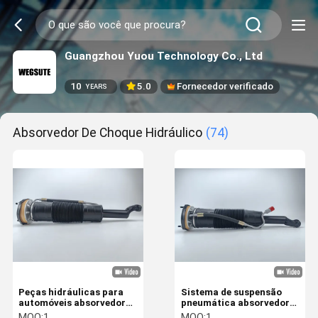
Guangzhou Yuou Technology Co., Ltd
10
5.0
Fornecedor verificado
YEARS
Absorvedor De Choque Hidráulico
(74)
Peças hidráulicas para
Sistema de suspensão
automóveis absorvedor
pneumática absorvedor
de choque dianteiro
de choque hidráulico
MOQ:
1
MOQ:
1