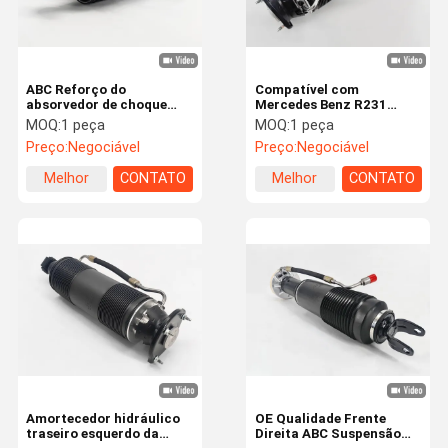
ABC Reforço do
Compatível com
absorvedor de choque
Mercedes Benz R231
hidráulico para Benz SL-
Classe SL absorvedor de
MOQ:
1 peça
MOQ:
1 peça
Classe R231 Atrás à
choque hidráulico
Preço:
Negociável
Preço:
Negociável
esquerda A2313209313
traseiro à esquerda
Melhor
CONTATO
Melhor
CONTATO
preço
preço
Casa
Produtos
Vídeos
Quem
Somos
Amortecedor hidráulico
OE Qualidade Frente
traseiro esquerdo da
Direita ABC Suspensão