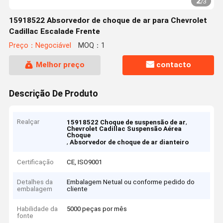
2
/
3
15918522 Absorvedor de choque de ar para Chevrolet
Cadillac Escalade Frente
Preço：Negociável
MOQ：1
Melhor preço
contacto
Descrição De Produto
Realçar
,
15918522 Choque de suspensão de ar
Chevrolet Cadillac Suspensão Aérea
Choque
,
Absorvedor de choque de ar dianteiro
Certificação
CE, ISO9001
Detalhes da
Embalagem Netual ou conforme pedido do
embalagem
cliente
Habilidade da
5000 peças por mês
fonte