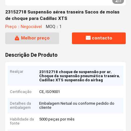
2
/
3
23152718 Suspensão aérea traseira Sacos de molas
de choque para Cadillac XTS
Preço：Negociável
MOQ：1
Melhor preço
contacto
Descrição De Produto
Realçar
,
23152718 choque de suspensão por ar
,
Choque da suspensão pneumática traseira
Cadillac XTS suspensão do airbag
Certificação
CE, ISO9001
Detalhes da
Embalagem Netual ou conforme pedido do
embalagem
cliente
Habilidade da
5000 peças por mês
fonte