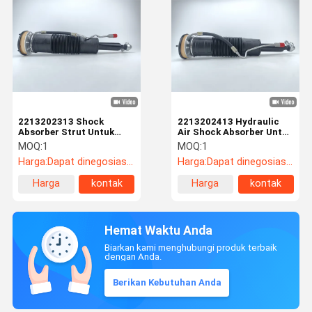
2213202313 Shock
2213202413 Hydraulic
Absorber Strut Untuk
Air Shock Absorber Untuk
Mercedes Benz W221
Benz S-Class Depan
MOQ:
1
MOQ:
1
Hidraulik Airmatic
Kanan
Harga:
Dapat dinegosiasikan
Harga:
Dapat dinegosiasikan
Harga
kontak
Harga
kontak
terbaik
terbaik
Hemat Waktu Anda
Biarkan kami menghubungi produk terbaik
dengan Anda.
Berikan Kebutuhan Anda