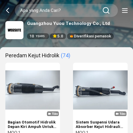
Guangzhou Yuou Technology Co., Ltd
10
5.0
Diverifikasi pemasok
YEARS
Peredam Kejut Hidrolik
(74)
Bagian Otomotif Hidrolik
Sistem Suspensi Udara
Depan Kiri Ampuh Untuk
Absorber Kejut Hidraulik
Benz W222 2223208313
Untuk Mercedes
MOQ:
1
MOQ:
1