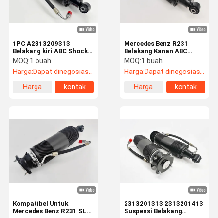
1PC A2313209313
Mercedes Benz R231
Belakang kiri ABC Shock
Belakang Kanan ABC
Absorber Kompatibel
Hydraulic Shock Strut
MOQ:
1 buah
MOQ:
1 buah
dengan Mercedes-Benz
2313209613
Harga:
Dapat dinegosiasikan
Harga:
Dapat dinegosiasikan
SL-Kelas R231 AMG
2013-2020
Harga
kontak
Harga
kontak
terbaik
terbaik
Rumah
Produk
Video
Tentang Kita
Kompatibel Untuk
2313201313 2313201413
Mercedes Benz R231 SL-
Suspensi Belakang