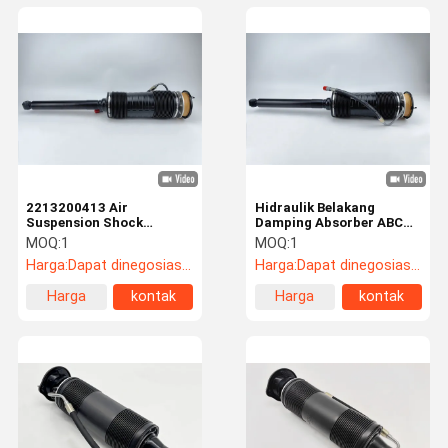
2213200413 Air
Hidraulik Belakang
Suspension Shock
Damping Absorber ABC
Absorbers ABC Hydraulic
Untuk Mercedes Benz S-
MOQ:
1
MOQ:
1
Strut Untuk Benz
Kelas 2213200313
Harga:
Dapat dinegosiasikan
Harga:
Dapat dinegosiasikan
Harga
kontak
Harga
kontak
terbaik
terbaik