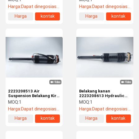
2223208413
Harga:
Dapat dinegosiasikan
Harga:
Dapat dinegosiasikan
Harga
kontak
Harga
kontak
terbaik
terbaik
2223208513 Air
Belakang kanan
Suspension Belakang Kiri
2223208613 Hydraulic
Untuk Benz W222 ABC
Airmatic Shock Absorber
MOQ:
1
MOQ:
1
Hydraulic Strut
Untuk Mercedes Benz
Harga:
Dapat dinegosiasikan
Harga:
Dapat dinegosiasikan
Harga
kontak
Harga
kontak
terbaik
terbaik