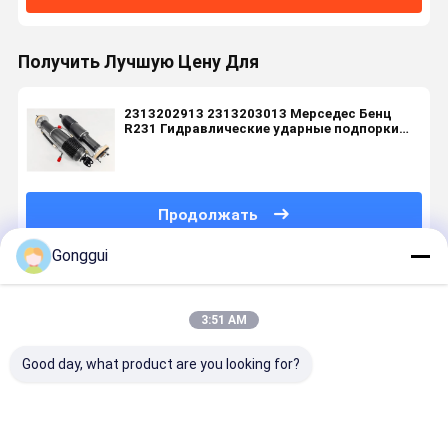
Получить Лучшую Цену Для
2313202913 2313203013 Мерседес Бенц
R231 Гидравлические ударные подпорки
спереди
Продолжать
Gonggui
Порекомендованные Продукты
3:51 AM
Good day, what product are you looking for?
Совместимо
ABC
OE Качество
Задняя
для Mercedes
Гидравлический
Передняя
левая ABC