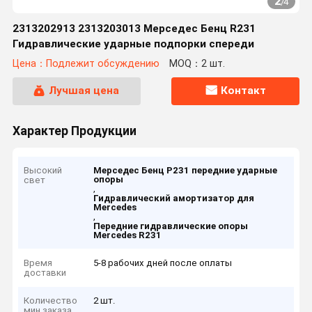
2
/
4
2313202913 2313203013 Мерседес Бенц R231
Гидравлические ударные подпорки спереди
Цена：Подлежит обсуждению
MOQ：2 шт.
Лучшая цена
Контакт
Характер Продукции
Высокий
Мерседес Бенц Р231 передние ударные
опоры
свет
,
Гидравлический амортизатор для
Mercedes
,
Передние гидравлические опоры
Mercedes R231
Время
5-8 рабочих дней после оплаты
доставки
Количество
2 шт.
мин заказа