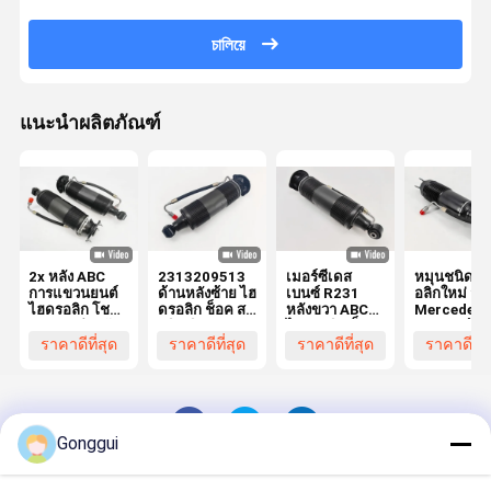
চালিয়ে
แนะนำผลิตภัณฑ์
2x หลัง ABC
2313209513
เมอร์ซีเดส
หมุนชนิดไ
การแขวนยนต์
ด้านหลังซ้าย ไฮ
เบนซ์ R231
อลิกใหม่ สํา
ไฮดรอลิก โชค
ดรอลิก ช็อค ส
หลังขวา ABC
Mercedes
สตรอท สําหรับ
ตริท ฟิต
ไฮดรอลิก ช็อค
R231 หน้า
Mercedes SL-
Mercedes
สเตรท
23132030
ราคาดีที่สุด
ราคาดีที่สุด
ราคาดีที่สุด
ราคาดีที่ส
Class R231
Benz SL-
2313209613
SL63
CLass R231
2313209313
2313209413
Gonggui
Desktop Site
บ้าน
เกี่ยวกับเรา
ติดต่อเรา