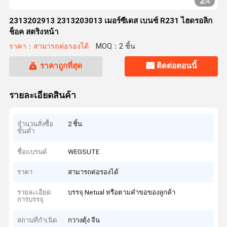
2
/
4
2313202913 2313203013 เมอร์ซีเดส เบนซ์ R231 ไฮดรอลิก
ช็อค สตริงหน้า
ราคา：สามารถต่อรองได้
MOQ：2 ชิ้น
ราคาถูกที่สุด
ติดต่อตอนนี้
รายละเอียดสินค้า
จำนวนสั่งซื้อ
2 ชิ้น
ขั้นต่ำ
ชื่อแบรนด์
WEGSUTE
ราคา
สามารถต่อรองได้
รายละเอียด
บรรจุ Netual หรือตามคำขอของลูกค้า
การบรรจุ
สถานที่กำเนิด
กวางตุ้ง จีน