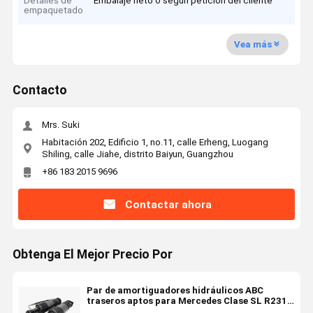
Detalles de
Embalaje neto o según petición del cliente
empaquetado
Vea más
Contacto
Mrs. Suki
Habitación 202, Edificio 1, no.11, calle Erheng, Luogang
Shiling, calle Jiahe, distrito Baiyun, Guangzhou
+86 183 2015 9696
Contactar ahora
Obtenga El Mejor Precio Por
Par de amortiguadores hidráulicos ABC
traseros aptos para Mercedes Clase SL R231
2313209713 2313209813