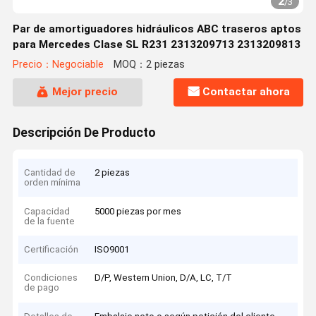
2
/
3
Par de amortiguadores hidráulicos ABC traseros aptos
para Mercedes Clase SL R231 2313209713 2313209813
Precio：Negociable
MOQ：2 piezas
Mejor precio
Contactar ahora
Descripción De Producto
Cantidad de
2 piezas
orden mínima
Capacidad
5000 piezas por mes
de la fuente
Certificación
ISO9001
Condiciones
D/P, Western Union, D/A, LC, T/T
de pago