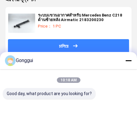
ระบบแขวนอากาศสําหรับ Mercedes Benz C218
ด้านซ้ายหลัง Airmatic 2183200230
Price： 1 PC
চালিয়ে
Gonggui
แนะนำผลิตภัณฑ์
10:18 AM
Good day, what product are you looking for?
ระบบแขวน
วาล์วบล็อก
Mercedes-
New Front
อากาศ โบล็อก
ระบบช่วงล่าง
Benz C-Class
Left ABC
ซอลี
อากาศ
W205 เครื่อง
Hydraulic 
นอยด์แวลเวลฟ์
Mercedes
ดับกระแทกไฮ
Shock
ฟิต Mercedes
Benz
ดรอลิกใหม่
Absorber F
ราคาดีที่สุด
ราคาดีที่สุด
ราคาดีที่สุด
ราคาดีที่ส
Benz W222 S-
W251/V251
2WD พร้อม
Mercedes