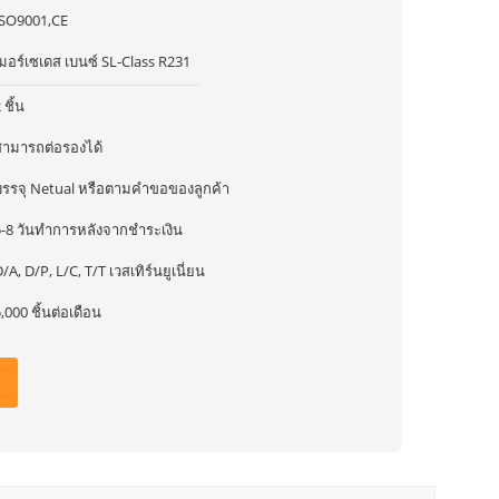
ISO9001,CE
มอร์เซเดส เบนซ์ SL-Class R231
 ชิ้น
สามารถต่อรองได้
บรรจุ Netual หรือตามคำขอของลูกค้า
5-8 วันทำการหลังจากชำระเงิน
/A, D/P, L/C, T/T เวสเทิร์นยูเนี่ยน
,000 ชิ้นต่อเดือน