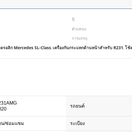
ปี:
ตำแหน่ง:
การบรรจุ:
ฮดรอลิก Mercedes SL-Class
เครื่องกันกระแทกด้านหน้าสําหรับ R231
โช้
,
,
 R231AMG
รถยนต์
020
่ยน/ซ่อมแซม
ระเบียง