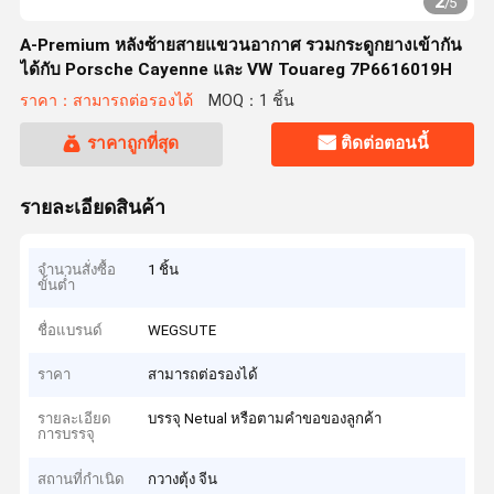
2
/
5
A-Premium หลังซ้ายสายแขวนอากาศ รวมกระดูกยางเข้ากัน
ได้กับ Porsche Cayenne และ VW Touareg 7P6616019H
ราคา：สามารถต่อรองได้
MOQ：1 ชิ้น
ราคาถูกที่สุด
ติดต่อตอนนี้
รายละเอียดสินค้า
จำนวนสั่งซื้อ
1 ชิ้น
ขั้นต่ำ
ชื่อแบรนด์
WEGSUTE
ราคา
สามารถต่อรองได้
รายละเอียด
บรรจุ Netual หรือตามคำขอของลูกค้า
การบรรจุ
สถานที่กำเนิด
กวางตุ้ง จีน