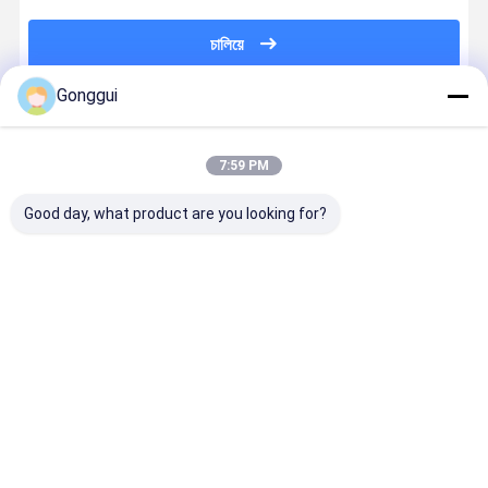
চালিয়ে
Gonggui
แนะนำผลิตภัณฑ์
7:59 PM
Good day, what product are you looking for?
สําหรับ Audi
Audi Q7 VW
ป๋อช่วงล่าง
7P661602
Q7 VW
Touareg
อากาศด้านหลัง
Audi Q7 V
Touareg
Porsche
ซ้ายสำหรับ
Touareg (7
Porsche
Cayenne หลัง
Audi Q7 VW
Porsche
Cayenne หลัง
ซ้าย ยืดลมชนิด
Touareg
Cayenne
ราคาดีที่สุด
ราคาดีที่สุด
ราคาดีที่สุด
ราคาดีที่ส
ซ้ายสายแขวน
7P6616020J
Porsche
(92A) เครื่
อากาศกระแทก
Cayenne
อากาศด้าน
7P5616019AC
7P6616019G
ด้านหลัง
Desktop Site
บ้าน
เกี่ยวกับเรา
ติดต่อเรา